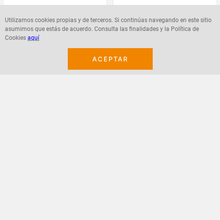
$
82
.
400
$
38
.
600
Utilizamos cookies propias y de terceros. Si continúas navegando en este sitio
asumimos que estás de acuerdo. Consulta las finalidades y la Política de
Cookies
aquí
ACEPTAR
Agregar
Agregar
¡Suscribete a nuestro newsletter!
Recibe las ofertas y novedades en tu buzón.
Acepto política de datos, términos y condiciones