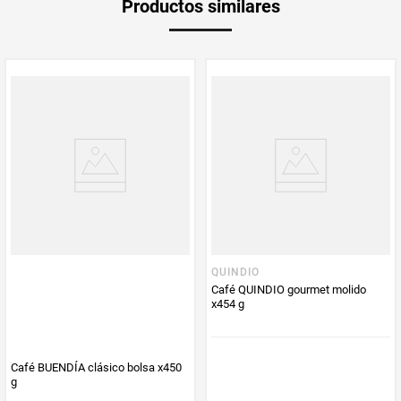
Productos similares
medida
PUM - Medida
250
Peso Neto
250
Producto (kg)
PUM - Unidad
Gramo
de Medida
QUINDIO
Café QUINDIO gourmet molido
x454 g
Café BUENDÍA clásico bolsa x450
g