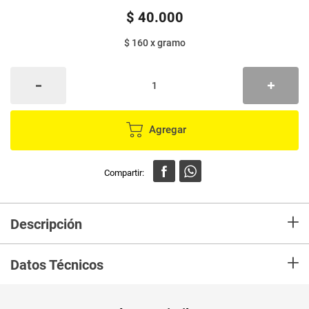
$
40
.
000
$ 160
x
gramo
Agregar
+
Descripción
En mercaldas compra Café COLMOUNTAIN exotico en grano x250 g
+
Datos Técnicos
Unidad de
gr