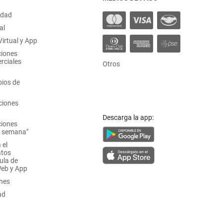
idad
al
irtual y App
ciones
rciales
Otros
ios de
ciones
Descarga la app:
ciones
a semana"
 el
atos
ula de
Web y App
ones
ad