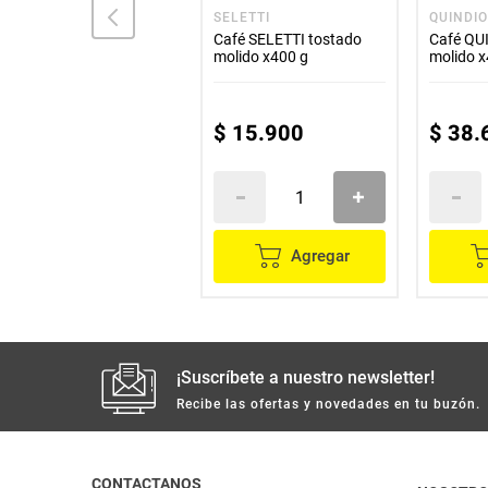
BASTILLA
SELETTI
QUINDI
Café LA BASTILLA x2500
Café SELETTI tostado
Café QU
g
molido x400 g
molido x
$
96
.
100
$
15
.
900
$
38
.
Agregar
Agregar
¡Suscríbete a nuestro newsletter!
Recibe las ofertas y novedades en tu buzón.
CONTACTANOS