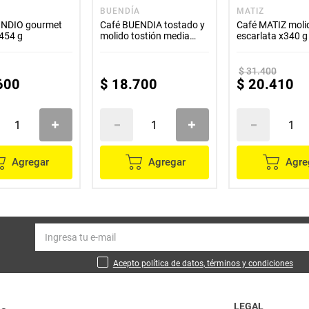
O
BUENDÍA
MATIZ
INDIO gourmet
Café BUENDIA tostado y
Café MATIZ moli
454 g
molido tostión media
escarlata x340 g
x220 g
$
31
.
400
600
$
18
.
700
$
20
.
410
Agregar
Agregar
Agre
Acepto política de datos, términos y condiciones
LEGAL