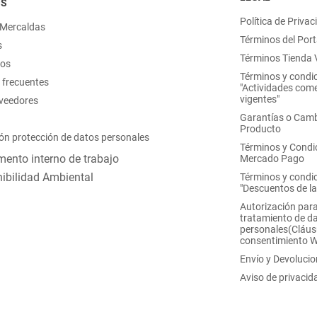
OS
Política de Privac
 Mercaldas
Términos del Port
s
Términos Tienda V
nos
Términos y condi
 frecuentes
"Actividades come
vigentes"
oveedores
Garantías o Camb
Producto
ón protección de datos personales
Términos y Condi
ento interno de trabajo
Mercado Pago
ibilidad Ambiental
Términos y condi
"Descuentos de l
Autorización para
tratamiento de d
personales(Cláus
consentimiento 
Envío y Devoluci
Aviso de privacid