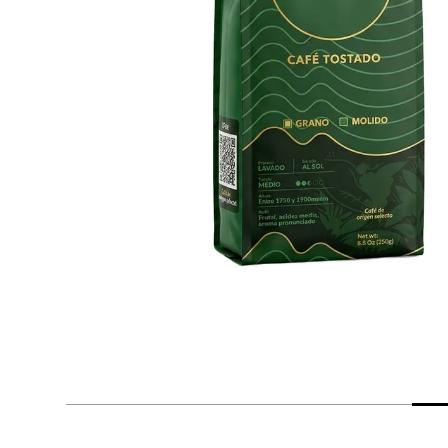
despensa
Arroz
Aceite
lácteos y refrigerados
vinos y licores
cuidado del bebé
mascotas
limpieza
cuidado personal
otros