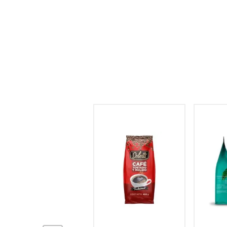
hogar
tecnología
moda
deportes
juguetería