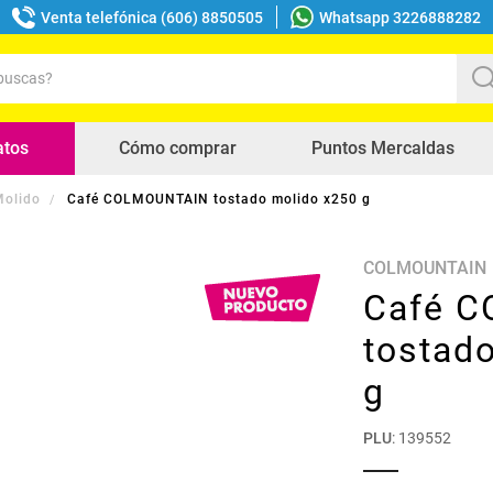
Venta telefónica (606) 8850505
Whatsapp 3226888282
uscas?
s buscados
atos
Cómo comprar
Puntos Mercaldas
Molido
Café COLMOUNTAIN tostado molido x250 g
COLMOUNTAIN
Café 
tostad
g
PLU
:
139552