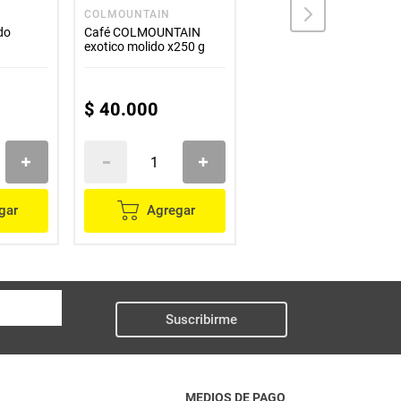
COLMOUNTAIN
CHINCHINA
do
Café COLMOUNTAIN
Café CHINCHINA molido
exotico molido x250 g
x340 g
$
40
.
000
$
30
.
500
gar
Agregar
Agregar
Suscribirme
MEDIOS DE PAGO