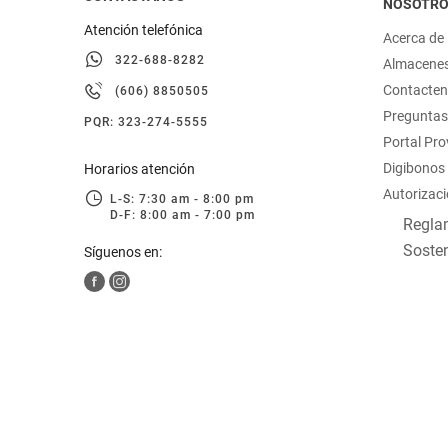
NOSOTR
Atención telefónica
Acerca de
322-688-8282
Almacene
Contacte
(606) 8850505
Preguntas
PQR: 323-274-5555
Portal Pr
Digibonos
Horarios atención
Autorizaci
L-S: 7:30 am - 8:00 pm
D-F: 8:00 am - 7:00 pm
Reglam
Sosten
Síguenos en: