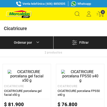
Venta telefónica (606) 8850505
Whatsapp
0
Cicatricure
Filtrar
2
productos
CICATRICURE
CICATRICURE
CICATRICURE porcelana gel
CICATRICURE porcelana FPS50
facial x50 g
x40 g
$
81
.
900
$
76
.
800