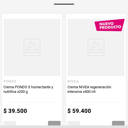
masaje desde el centro hacia afuera del rostro y en forma
ascendente en cuello. Beneficios: • Reduce manchas en 4 semanas.
• Aclara y unifica la piel • Hidratación inmediata. • Piel radiante y
Multiplicador
1
luminosa.
Peso Neto
50
Producto (kg)
PUM - Unidad
Gramo
de Medida
PONDS
NIVEA
Crema PONDS S humectante y
Crema NIVEA regeneración
nutritiva x200 g
intensiva x400 ml
$
39
.
500
$
59
.
400