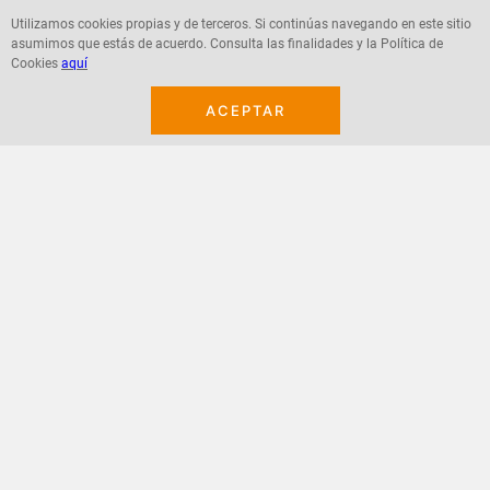
Utilizamos cookies propias y de terceros. Si continúas navegando en este sitio
asumimos que estás de acuerdo. Consulta las finalidades y la Política de
Agregar
Agregar
Cookies
aquí
ACEPTAR
¡Suscribete a nuestro newsletter!
Recibe las ofertas y novedades en tu buzón.
Acepto política de datos, términos y condiciones
Suscribirme
+
CONTACTANOS