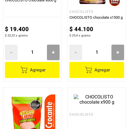
CHOCOLISTO chocolate x600 g
CHOCOLISTO
CHOCOLISTO chocolate x1500 g
$
19
.
400
$
44
.
100
$ 32,33
x
gramo
$ 29,4
x
gramo
Agregar
Agregar
CHOCOLISTO