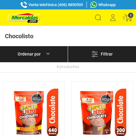
Venta telefónica (606) 8850505
Whatsapp
0
Chocolisto
Filtrar
6
productos