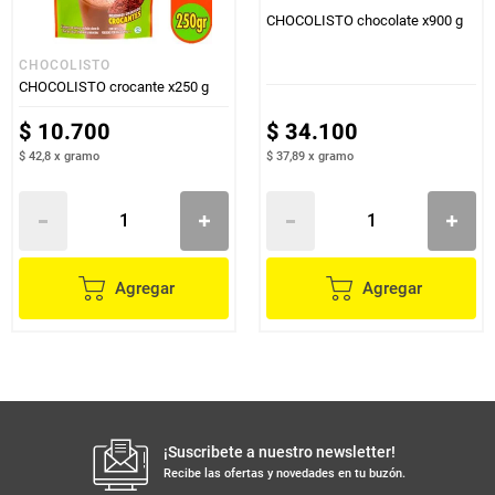
CHOCOLISTO chocolate x900 g
CHOCOLISTO
CHOCOLISTO crocante x250 g
$
10
.
700
$
34
.
100
$ 42,8
x
gramo
$ 37,89
x
gramo
Agregar
Agregar
¡Suscribete a nuestro newsletter!
Recibe las ofertas y novedades en tu buzón.