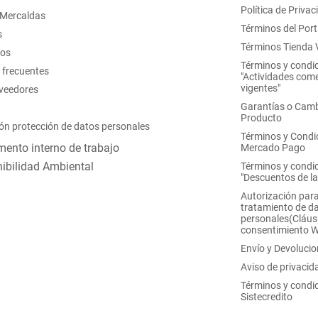
Política de Privac
 Mercaldas
Términos del Port
s
Términos Tienda V
nos
Términos y condi
 frecuentes
"Actividades come
vigentes"
oveedores
Garantías o Camb
Producto
ón protección de datos personales
Términos y Condi
ento interno de trabajo
Mercado Pago
ibilidad Ambiental
Términos y condi
"Descuentos de l
Autorización para
tratamiento de d
personales(Cláus
consentimiento 
Envío y Devoluci
Aviso de privacid
Términos y condi
Sistecredito