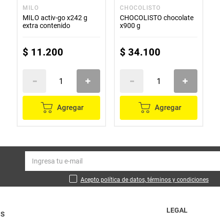
MILO
CHOCOLISTO
MILO activ-go x242 g
CHOCOLISTO chocolate
extra contenido
x900 g
$
11
.
200
$
34
.
100
Agregar
Agregar
Acepto política de datos, términos y condiciones
LEGAL
OS