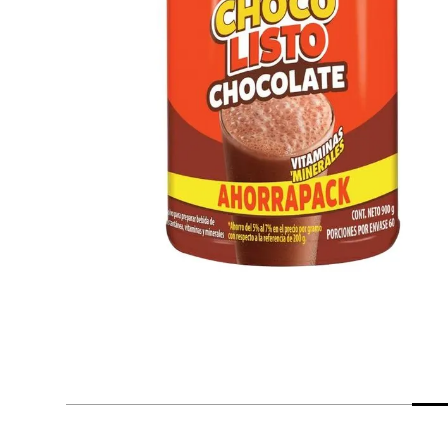
despensa
Arroz
Mantequilla
lácteos y refrigerados
vinos y licores
cuidado del bebé
mascotas
limpieza
cuidado personal
otros