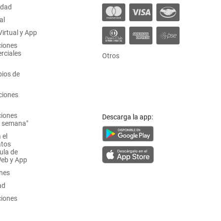
idad
al
irtual y App
ciones
rciales
Otros
ios de
ciones
ciones
Descarga la app:
a semana"
 el
atos
ula de
Web y App
ones
ad
ciones