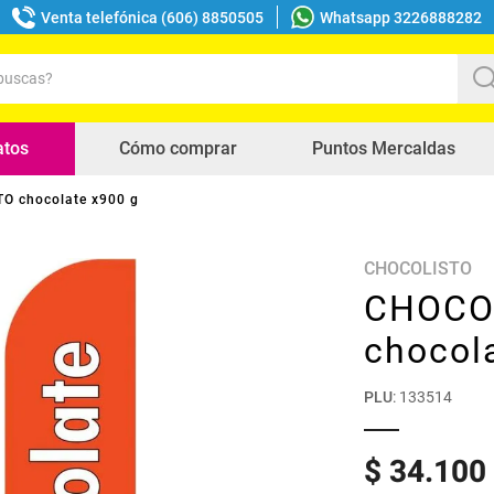
Venta telefónica (606) 8850505
Whatsapp 3226888282
uscas?
s buscados
atos
Cómo comprar
Puntos Mercaldas
O chocolate x900 g
CHOCOLISTO
CHOCO
chocol
PLU
:
133514
$
34
.
100