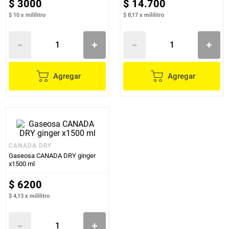
$
3000
$
14
.
700
$ 10
x
mililitro
$ 8,17
x
mililitro
Agregar
Agregar
CANADA DRY
Gaseosa CANADA DRY ginger
x1500 ml
$
6200
$ 4,13
x
mililitro