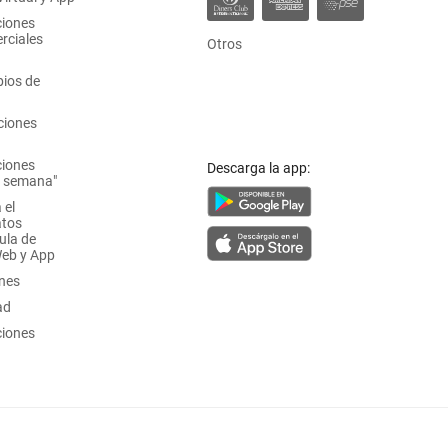
ciones
rciales
Otros
ios de
ciones
ciones
Descarga la app:
a semana"
 el
atos
ula de
Web y App
ones
ad
ciones