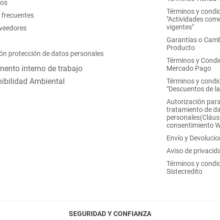
nos
Términos y condi
 frecuentes
"Actividades come
vigentes"
oveedores
Garantías o Camb
Producto
ón protección de datos personales
Términos y Condi
ento interno de trabajo
Mercado Pago
ibilidad Ambiental
Términos y condi
"Descuentos de l
Autorización para
tratamiento de d
personales(Cláus
consentimiento 
Envío y Devoluci
Aviso de privacid
Términos y condi
Sistecredito
SEGURIDAD Y CONFIANZA