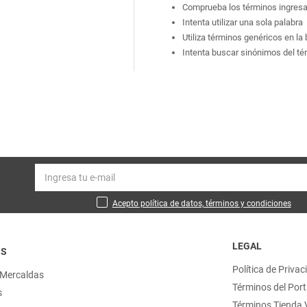
Comprueba los términos ingres
Intenta utilizar una sola palabra
Utiliza términos genéricos en l
Intenta buscar sinónimos del t
Acepto política de datos, términos y condiciones
LEGAL
OS
Política de Privac
 Mercaldas
Términos del Port
s
Términos Tienda V