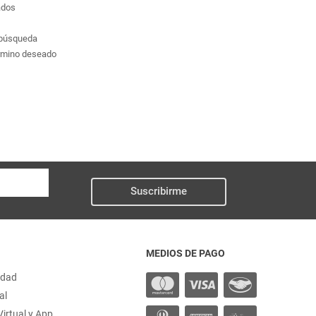
ados
a búsqueda
érmino deseado
Suscribirme
MEDIOS DE PAGO
idad
al
irtual y App