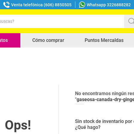
Venta telefónica (606) 8850505
Whatsapp 3226888282
uscas?
s buscados
atos
Cómo comprar
Puntos Mercaldas
No encontramos ningún res
"
gaseosa-canada-dry-ging
Sin stock de inventario po
¿Qué hago?