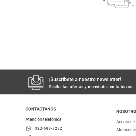
despensa
Arroz
Mantequilla
lácteos y refrigerados
vinos y licores
cuidado del bebé
mascotas
¡Suscríbete a nuestro newsletter!
Recibe las ofertas y novedades en tu buzón.
limpieza
cuidado personal
CONTACTANOS
NOSOTR
Atención telefónica
Acerca de
otros
322-688-8282
Almacene