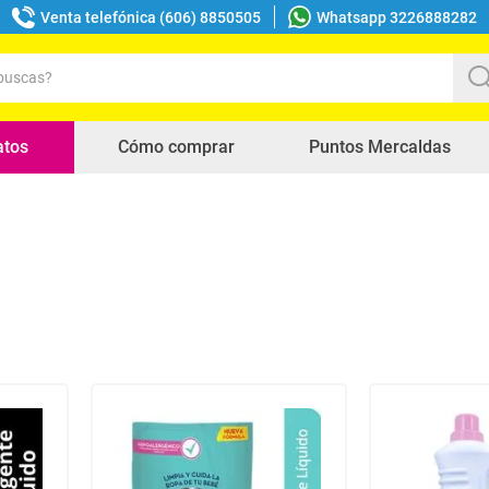
Venta telefónica (606) 8850505
Whatsapp 3226888282
uscas?
s buscados
atos
Cómo comprar
Puntos Mercaldas