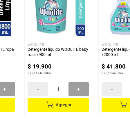
WOOLITE
WOOLITE
ITE ropa
Detergente líquido WOOLITE baby
Detergente líq
rosa x900 ml
x2000 ml
$
19
.
900
$
41
.
800
$ 22,11
x
Mililitro
$ 20,9
x
mililitro
Agregar