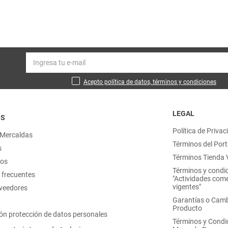
Acepto política de datos, términos y condiciones
LEGAL
OS
Política de Privac
 Mercaldas
Términos del Port
s
Términos Tienda V
nos
Términos y condi
 frecuentes
"Actividades come
vigentes"
oveedores
Garantías o Camb
Producto
ón protección de datos personales
Términos y Condi