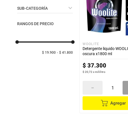
despensa
Mantequilla
Cuidado de la Ropa
SUB-CATEGORÍA
Arroz
lácteos y refrigerados
Detergente en Polvo -
RANGOS DE PRECIO
Líquido
vinos y licores
WOOLITE
Detergente liquido WOOL
cuidado del bebé
$ 19.900
$ 41.800
oscura x1800 ml
$
37
.
300
mascotas
$ 20,72
x
mililitro
limpieza
cuidado personal
Agregar
otros