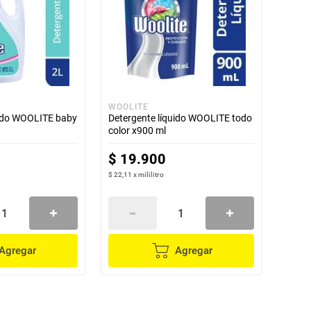
WOOLITE
uido WOOLITE baby
Detergente líquido WOOLITE todo
color x900 ml
$
19
.
900
$ 22,11
x
mililitro
Agregar
Agregar