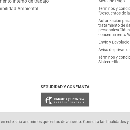
ento interno de trabajo
Mercado Pago
ibilidad Ambiental
Términos y condi
"Descuentos de l
Autorización para
tratamiento de d
personales(Cláus
consentimiento 
Envío y Devoluci
Aviso de privacid
Términos y condi
Sistecredito
SEGURIDAD Y CONFIANZA
en este sitio asumimos que estás de acuerdo. Consulta las finalidades y 