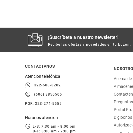
hogar
tecnología
¡Suscríbete a nuestro newsletter!
moda
Recibe las ofertas y novedades en tu buzón.
deportes
CONTACTANOS
NOSOTR
juguetería
Atención telefónica
Acerca de
322-688-8282
Almacene
Contacte
(606) 8850505
Preguntas
PQR: 323-274-5555
Portal Pr
Digibonos
Horarios atención
Autorizaci
L-S: 7:30 am - 8:00 pm
D-F: 8:00 am - 7:00 pm