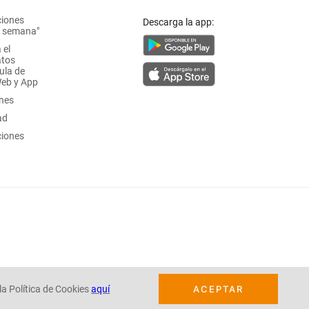
ciones
Descarga la app:
a semana"
 el
atos
ula de
Web y App
ones
ad
ciones
la Política de Cookies
aquí
ACEPTAR