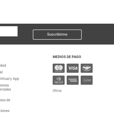
Suscribirme
MEDIOS DE PAGO
idad
al
irtual y App
ciones
rciales
Otros
ios de
ciones