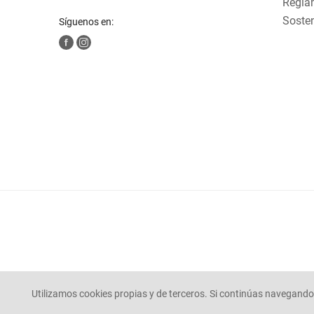
Reglam
Sosten
Síguenos en:
Utilizamos cookies propias y de terceros. Si continúas navegando 
© Mercaldas 2025. todos los derechos reservados.