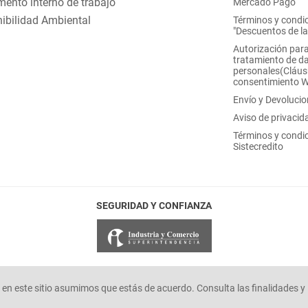
ento interno de trabajo
Mercado Pago
ibilidad Ambiental
Términos y condi
"Descuentos de l
Autorización para
tratamiento de d
personales(Cláus
consentimiento 
Envío y Devoluci
Aviso de privacid
Términos y condi
Sistecredito
SEGURIDAD Y CONFIANZA
en este sitio asumimos que estás de acuerdo. Consulta las finalidades y 