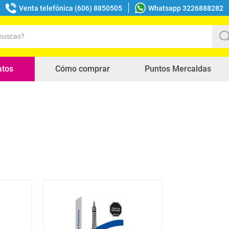
Venta telefónica (606) 8850505
Whatsapp 3226888282
uscas?
s buscados
atos
Cómo comprar
Puntos Mercaldas