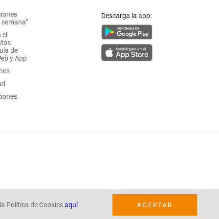
ciones
Descarga la app:
a semana"
 el
atos
ula de
Web y App
ones
ad
ciones
la Política de Cookies
aquí
ACEPTAR