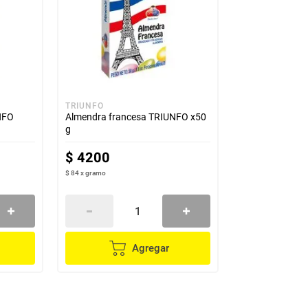
TRIUNFO
NFO
Almendra francesa TRIUNFO x50
g
$
4200
$ 84
x
gramo
Agregar