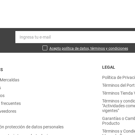
Acepto política de datos, términos y condiciones
LEGAL
OS
Política de Privac
 Mercaldas
Términos del Port
s
Términos Tienda V
nos
Términos y condi
 frecuentes
"Actividades come
vigentes"
oveedores
Garantías o Camb
Producto
ón protección de datos personales
Términos y Condi