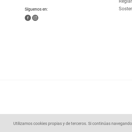
Reglam
Sosten
Síguenos en:
Utilizamos cookies propias y de terceros. Si continúas navegando 
© Mercaldas 2025. todos los derechos reservados.