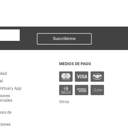
Suscribirme
MEDIOS DE PAGO
idad
al
irtual y App
ciones
rciales
Otros
ios de
ciones