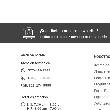
hogar
tecnología
¡Suscríbete a nuestro newsletter!
moda
Recibe las ofertas y novedades en tu buzón.
deportes
CONTACTANOS
NOSOTR
juguetería
Atención telefónica
Acerca de
322-688-8282
Almacene
Contacte
(606) 8850505
Preguntas
PQR: 323-274-5555
Portal Pr
Digibonos
Horarios atención
Autorizaci
L-S: 7:30 am - 8:00 pm
D-F: 8:00 am - 7:00 pm