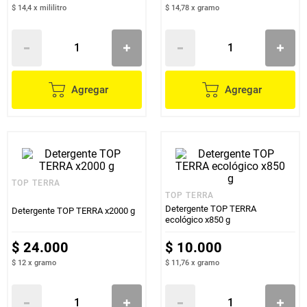
$ 14,4
x
mililitro
$ 14,78
x
gramo
Agregar
Agregar
TOP TERRA
TOP TERRA
Detergente TOP TERRA
Detergente TOP TERRA x2000 g
ecológico x850 g
$
24
.
000
$
10
.
000
$ 12
x
gramo
$ 11,76
x
gramo