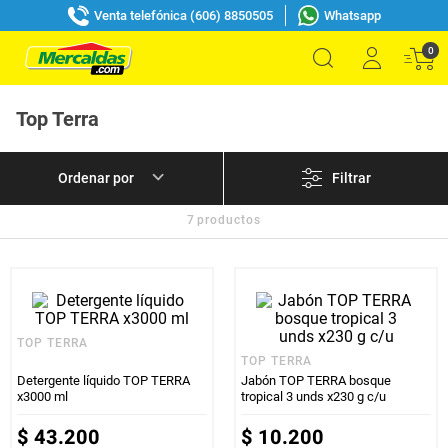
Venta telefónica (606) 8850505
Whatsapp
0
Top Terra
Filtrar
7
productos
TOP TERRA
TOP TERRA
Detergente líquido TOP TERRA
Jabón TOP TERRA bosque
x3000 ml
tropical 3 unds x230 g c/u
$
43
.
200
$
10
.
200