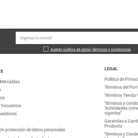
Acepto política de datos, términos y condiciones
LEGAL
OS
Política de Privac
 Mercaldas
Términos del Port
s
Términos Tienda V
nos
Términos y condi
 frecuentes
"Actividades come
vigentes"
oveedores
Garantías o Camb
Producto
ón protección de datos personales
Términos y Condi