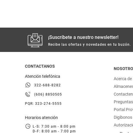
hogar
tecnología
¡Suscríbete a nuestro newsletter!
moda
Recibe las ofertas y novedades en tu buzón.
deportes
CONTACTANOS
NOSOTR
juguetería
Atención telefónica
Acerca de
322-688-8282
Almacene
Contacte
(606) 8850505
Preguntas
PQR: 323-274-5555
Portal Pr
Digibonos
Horarios atención
Autorizaci
L-S: 7:30 am - 8:00 pm
D-F: 8:00 am - 7:00 pm