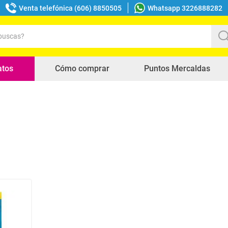
Venta telefónica (606) 8850505
Whatsapp 3226888282
uscas?
s buscados
atos
Cómo comprar
Puntos Mercaldas