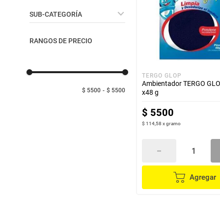
despensa
Arroz
Cuidado del Hogar
SUB-CATEGORÍA
Aceite
lácteos y refrigerados
Ambientadores -
RANGOS DE PRECIO
Aromatizantes
vinos y licores
TERGO GLOP
Ambientador TERGO GLO
cuidado del bebé
$ 5500
$ 5500
x48 g
$
5500
mascotas
$ 114,58
x
gramo
limpieza
cuidado personal
Agregar
otros