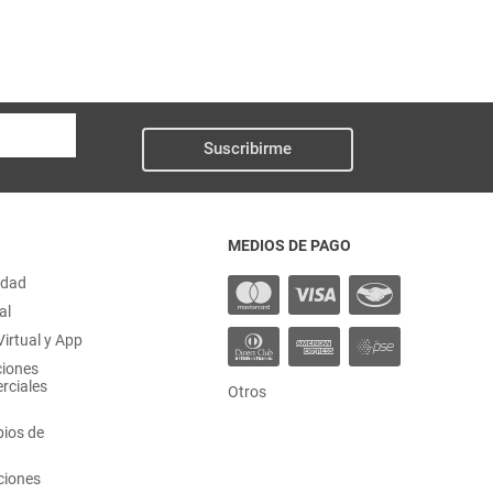
Suscribirme
MEDIOS DE PAGO
idad
al
irtual y App
ciones
rciales
Otros
ios de
ciones