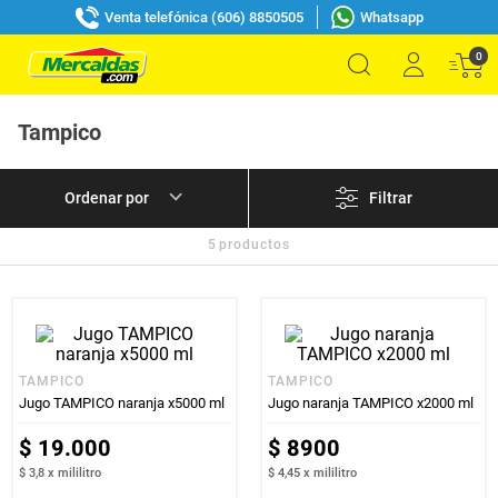
Venta telefónica (606) 8850505
Whatsapp
0
Tampico
Filtrar
5
productos
TAMPICO
TAMPICO
Jugo TAMPICO naranja x5000 ml
Jugo naranja TAMPICO x2000 ml
$
19
.
000
$
8900
$ 3,8
x
mililitro
$ 4,45
x
mililitro