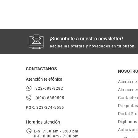
hogar
tecnología
¡Suscríbete a nuestro newsletter!
moda
Recibe las ofertas y novedades en tu buzón.
deportes
CONTACTANOS
NOSOTR
juguetería
Atención telefónica
Acerca de
322-688-8282
Almacene
Contacte
(606) 8850505
Preguntas
PQR: 323-274-5555
Portal Pr
Digibonos
Horarios atención
Autorizaci
L-S: 7:30 am - 8:00 pm
D-F: 8:00 am - 7:00 pm