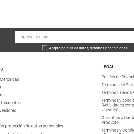
Acepto política de datos, términos y condiciones
LEGAL
OS
Política de Privac
 Mercaldas
Términos del Port
s
Términos Tienda V
nos
Términos y condi
 frecuentes
"Actividades come
vigentes"
oveedores
Garantías o Camb
Producto
ón protección de datos personales
Términos y Condi