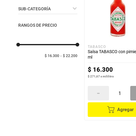
despensa
Arroz
Salsas - Aderezos -
SUB-CATEGORÍA
Vinagres
Aceite
lácteos y refrigerados
Salsas para Cocina -
RANGOS DE PRECIO
Mesa
vinos y licores
TABASCO
Salsa TABASCO con pimie
cuidado del bebé
$ 16.300
$ 22.200
ml
$
16
.
300
mascotas
$ 271,67
x
mililitro
limpieza
cuidado personal
Agregar
otros