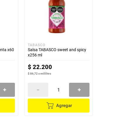
TABASCO
nta x60
Salsa TABASCO sweet and spicy
x256 ml
$
22
.
200
$ 86,72
x
mililitro
Agregar