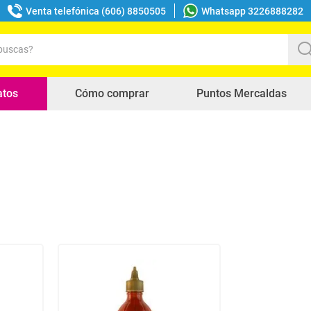
Venta telefónica (606) 8850505
Whatsapp 3226888282
uscas?
s buscados
atos
Cómo comprar
Puntos Mercaldas