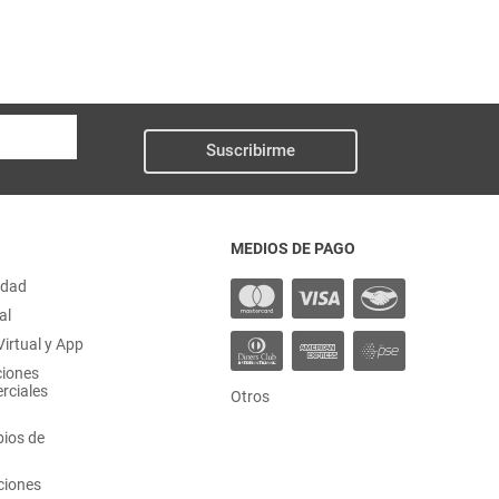
Suscribirme
MEDIOS DE PAGO
idad
al
irtual y App
ciones
rciales
Otros
ios de
ciones