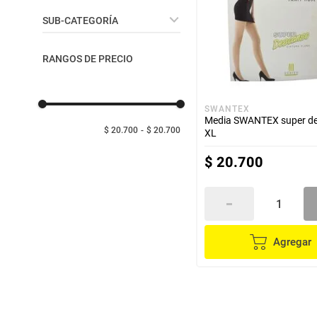
despensa
Arroz
Belleza
SUB-CATEGORÍA
Mantequilla
lácteos y refrigerados
Accesorios de Belleza
RANGOS DE PRECIO
vinos y licores
SWANTEX
Media SWANTEX super d
cuidado del bebé
$ 20.700
$ 20.700
XL
$
20
.
700
mascotas
limpieza
Agregar
cuidado personal
otros