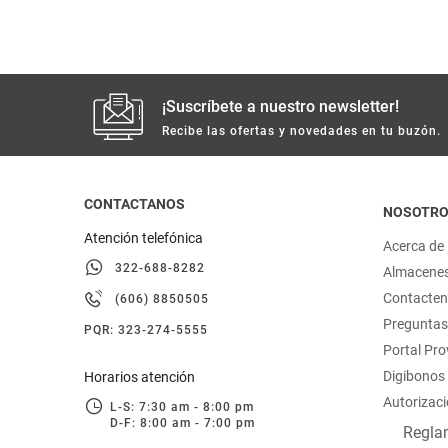
hogar
tecnología
¡Suscríbete a nuestro newsletter!
Recibe las ofertas y novedades en tu buzón.
moda
deportes
CONTACTANOS
NOSOTR
Atención telefónica
Acerca de
juguetería
322-688-8282
Almacene
Contacte
(606) 8850505
Preguntas
PQR: 323-274-5555
Portal Pr
Digibonos
Horarios atención
Autorizaci
L-S: 7:30 am - 8:00 pm
D-F: 8:00 am - 7:00 pm
Reglam