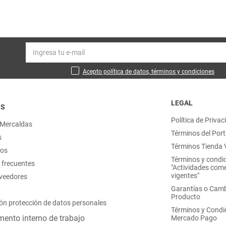
Acepto política de datos, términos y condiciones
LEGAL
OS
Política de Privac
 Mercaldas
Términos del Port
s
Términos Tienda V
nos
Términos y condi
 frecuentes
"Actividades come
vigentes"
oveedores
Garantías o Camb
Producto
ón protección de datos personales
Términos y Condi
ento interno de trabajo
Mercado Pago