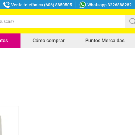
Venta telefónica (606) 8850505
Whatsapp 3226888282
uscas?
s buscados
atos
Cómo comprar
Puntos Mercaldas