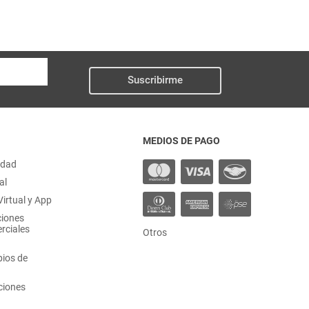
Suscribirme
MEDIOS DE PAGO
idad
al
irtual y App
ciones
rciales
Otros
ios de
ciones