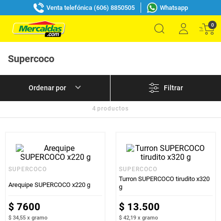
Venta telefónica (606) 8850505
Whatsapp
0
Supercoco
Filtrar
4
productos
SUPERCOCO
SUPERCOCO
Turron SUPERCOCO tirudito x320
Arequipe SUPERCOCO x220 g
g
$
7600
$
13
.
500
$ 34,55
x
gramo
$ 42,19
x
gramo