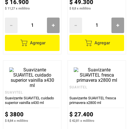
$
16
.
900
$
49
.
300
$ 11,27
x
mililitro
$ 8,8
x
mililitro
Agregar
Agregar
SUAVITEL
SUAVITEL
Suavizante SUAVITEL cuidado
Suavizante SUAVITEL fresca
superior vainilla x430 ml
primavera x2800 ml
$
3800
$
27
.
400
$ 8,84
x
mililitro
$ 42,81
x
mililitro