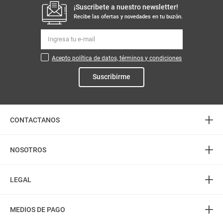
¡Suscribete a nuestro newsletter!
Recibe las ofertas y novedades en tu buzón.
Acepto política de datos, términos y condiciones
Suscribirme
+
CONTACTANOS
+
Atención telefónica
NOSOTROS
3226888282
+
(606) 8850505
Acerca de Mercaldas
LEGAL
PQR: 3232745555
Almacenes
+
Horarios
Política de Privacidad
Contactenos
MEDIOS DE PAGO
L-S: 8:00 am - 7:00 pm