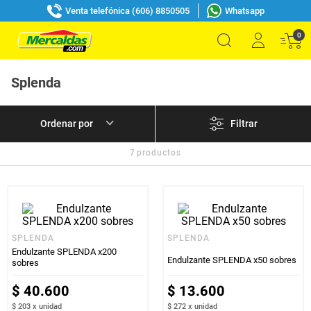
Venta telefónica (606) 8850505
Whatsapp
0
Splenda
Filtrar
7
productos
SPLENDA
SPLENDA
Endulzante SPLENDA x200
Endulzante SPLENDA x50 sobres
sobres
$
40
.
600
$
13
.
600
$ 203
x
unidad
$ 272
x
unidad