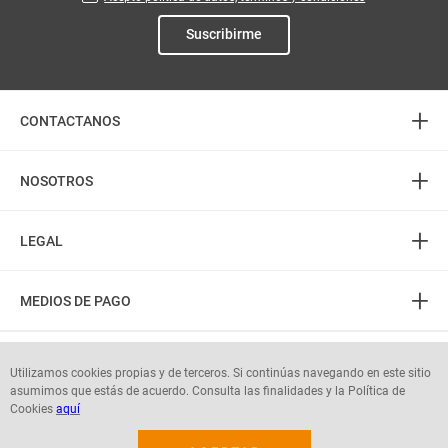
Suscribirme
+
CONTACTANOS
+
Atención telefónica
NOSOTROS
3226888282
+
(606) 8850505
Acerca de Mercaldas
LEGAL
PQR: 3232745555
Almacenes
+
Horarios
Política de Privacidad
Contactenos
MEDIOS DE PAGO
L-S: 8:00 am - 7:00 pm
Términos del Portal
Preguntas frecuentes
D-F: 8:00 am - 5:00 pm
Términos Tienda Virtual y App
Portal Proveedores
Seguinos en:
Utilizamos cookies propias y de terceros. Si continúas navegando en este sitio
Digibonos
Términos y condiciones Actividades comerciales vigentes
asumimos que estás de acuerdo. Consulta las finalidades y la Política de
Autorización protección de datos personales
Cookies
aquí
© mercaldas 2025. Todos los derechos reservados.
Garantías o Cambios de Producto
Reglamento interno de trabajo