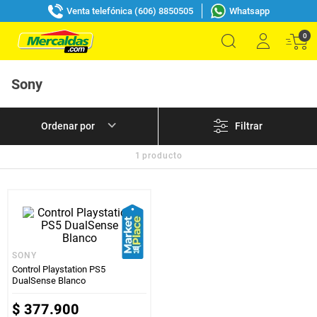
Venta telefónica (606) 8850505
Whatsapp
0
Sony
Filtrar
1
producto
SONY
Control Playstation PS5
DualSense Blanco
$
377
.
900