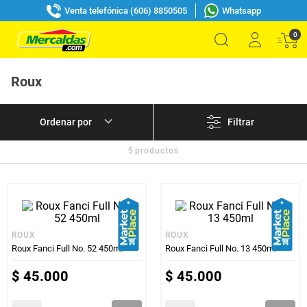
Venta telefónica (606) 8850505
Whatsapp
0
Roux
Filtrar
5
productos
ROUX
ROUX
Roux Fanci Full No. 52 450ml
Roux Fanci Full No. 13 450ml
$
45
.
000
$
45
.
000