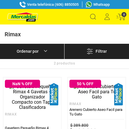
Venta telefónica (606) 8850505
Whatsapp
0
Rimax
Filtrar
2
productos
NaN
% OFF
50
% OFF
RIMAX
Arenero Cubierto Aseo Facil para
Tu Gato
RIMAX
$
389
.
800
Gavetero Pequeño Rimax 4