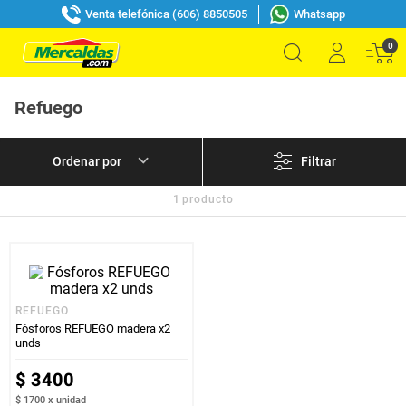
Venta telefónica (606) 8850505
Whatsapp
0
Refuego
Filtrar
1
producto
REFUEGO
Fósforos REFUEGO madera x2
unds
$
3400
$ 1700
x
unidad