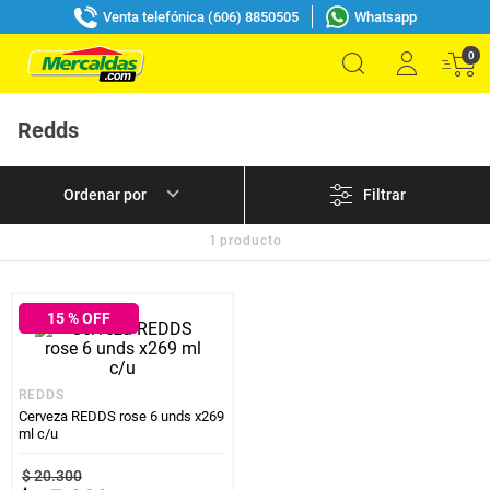
Venta telefónica (606) 8850505
Whatsapp
0
Redds
Filtrar
1
producto
15
% OFF
REDDS
Cerveza REDDS rose 6 unds x269
ml c/u
$
20
.
300