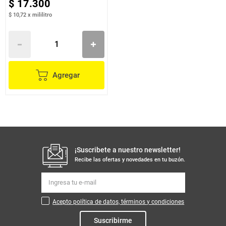
$
17
.
300
$ 10,72
x
mililitro
Agregar
¡Suscribete a nuestro newsletter!
Recibe las ofertas y novedades en tu buzón.
Acepto política de datos, términos y condiciones
Suscribirme