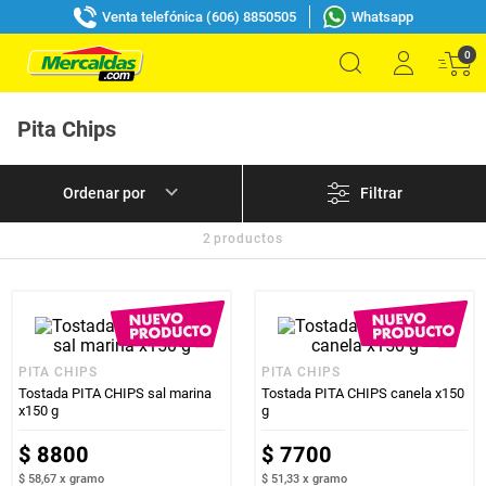
Venta telefónica (606) 8850505
Whatsapp
0
Pita Chips
Filtrar
2
productos
PITA CHIPS
PITA CHIPS
Tostada PITA CHIPS sal marina
Tostada PITA CHIPS canela x150
x150 g
g
$
8800
$
7700
$ 58,67
x
gramo
$ 51,33
x
gramo