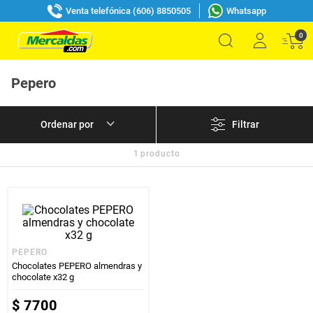
Venta telefónica (606) 8850505
Whatsapp
0
Pepero
Filtrar
1
producto
PEPERO
Chocolates PEPERO almendras y
chocolate x32 g
$
7700