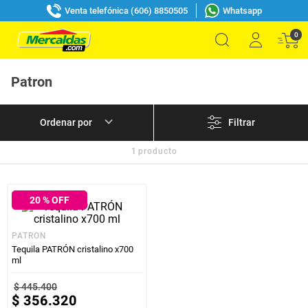
Venta telefónica (606) 8850505
Whatsapp
0
Patron
Filtrar
1
producto
20
% OFF
PATRON
Tequila PATRÓN cristalino x700
ml
$
445
.
400
$
356
.
320