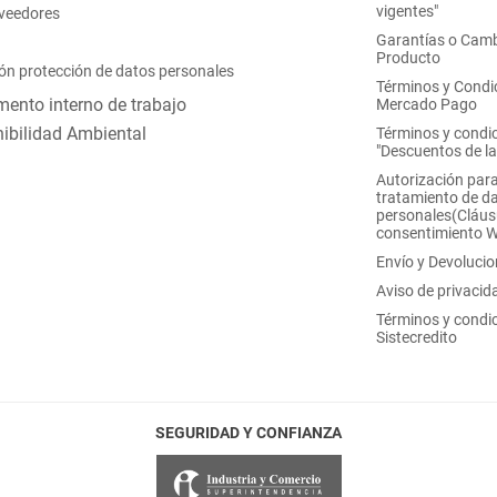
vigentes"
oveedores
Garantías o Camb
Producto
ón protección de datos personales
Términos y Condi
ento interno de trabajo
Mercado Pago
ibilidad Ambiental
Términos y condi
"Descuentos de l
Autorización para
tratamiento de d
personales(Cláus
consentimiento 
Envío y Devoluci
Aviso de privacid
Términos y condi
Sistecredito
SEGURIDAD Y CONFIANZA