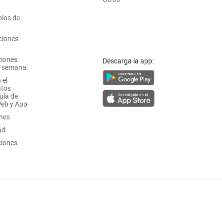
ios de
ciones
ciones
Descarga la app:
a semana"
 el
atos
ula de
Web y App
ones
ad
ciones