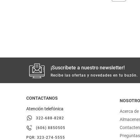
despensa
Mantequilla
Arroz
lácteos y refrigerados
vinos y licores
cuidado del bebé
¡Suscríbete a nuestro newsletter!
mascotas
Recibe las ofertas y novedades en tu buzón.
limpieza
CONTACTANOS
NOSOTR
Atención telefónica
cuidado personal
Acerca de
322-688-8282
Almacene
otros
Contacte
(606) 8850505
Preguntas
PQR: 323-274-5555