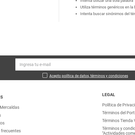
Intenta utilizar una sola palabra
Utiliza términos genéricos en l
Intenta buscar sinónimos del t
Acepto política de datos, términos y condiciones
LEGAL
OS
Política de Privac
 Mercaldas
Términos del Port
s
Términos Tienda V
nos
Términos y condi
 frecuentes
"Actividades come