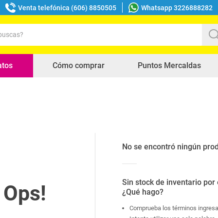
Venta telefónica (606) 8850505
Whatsapp 3226888282
uscas?
s buscados
atos
Cómo comprar
Puntos Mercaldas
No se encontró ningún pro
Sin stock de inventario por
¿Qué hago?
Comprueba los términos ingres