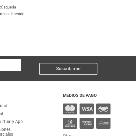
a búsqueda
érmino deseado
Suscribirme
MEDIOS DE PAGO
idad
al
irtual y App
ciones
rciales
Otros