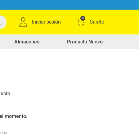
0
Iniciar sesión
Almacenes
Producto Nuevo
0
Ordenar por
Relevancia
productos
ducto
 el momento.
ados