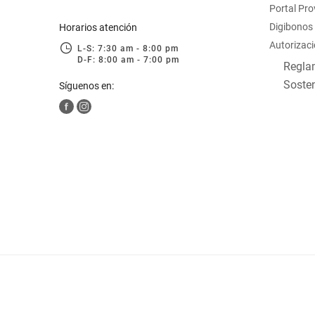
Portal Pr
hogar
Digibonos
Horarios atención
Autorizaci
L-S: 7:30 am - 8:00 pm
tecnología
D-F: 8:00 am - 7:00 pm
Reglam
Sosten
Síguenos en:
moda
deportes
juguetería