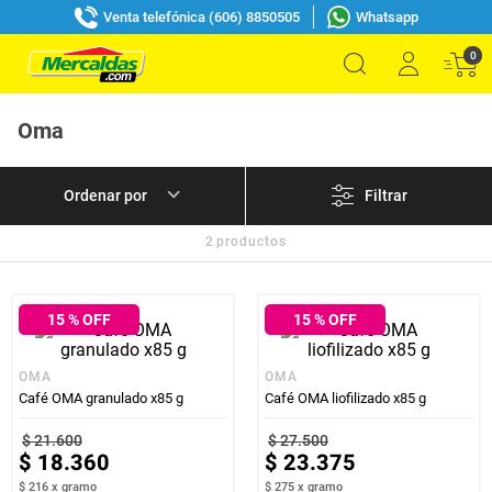
Venta telefónica (606) 8850505
Whatsapp
0
Oma
Filtrar
2
productos
15
% OFF
15
% OFF
OMA
OMA
Café OMA granulado x85 g
Café OMA liofilizado x85 g
$
21
.
600
$
27
.
500
$
18
.
360
$
23
.
375
$ 216
x
gramo
$ 275
x
gramo