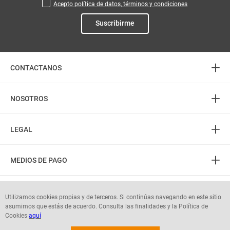
Acepto política de datos, términos y condiciones
Suscribirme
+
CONTACTANOS
+
Atención telefónica
NOSOTROS
3226888282
+
(606) 8850505
Acerca de Mercaldas
LEGAL
PQR: 3232745555
Almacenes
+
Horarios
Política de Privacidad
Contactenos
MEDIOS DE PAGO
L-S: 8:00 am - 7:00 pm
Términos del Portal
Preguntas frecuentes
D-F: 8:00 am - 5:00 pm
Términos Tienda Virtual y App
Portal Proveedores
Seguinos en:
Utilizamos cookies propias y de terceros. Si continúas navegando en este sitio
Digibonos
Términos y condiciones Actividades comerciales vigentes
asumimos que estás de acuerdo. Consulta las finalidades y la Política de
Autorización protección de datos personales
Cookies
aquí
© mercaldas 2025. Todos los derechos reservados.
Garantías o Cambios de Producto
Reglamento interno de trabajo