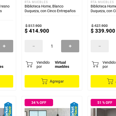
RTA MUEBLES
RTA MUEBLES
 Fresno
Biblioteca Home, Blanco
Biblioteca Home
es
Duqueza, con Cinco Entrepaños
Duqueza, con C
$
517
.
900
$
427
.
900
$
414
.
900
$
339
.
900
l
Vendido
Virtual
Vendido
es
por
muebles
por
Agregar
34
% OFF
51
% OFF