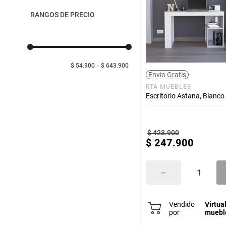
despensa
Arroz
Truper
UNIMARC
RANGOS DE PRECIO
Rimax
Mantequilla
Colplast
lácteos y refrigerados
vinos y licores
$ 54.900
$ 643.900
Envio Gratis
RTA MUEBLES
cuidado del bebé
Escritorio Astana, Blanco
mascotas
$
423
.
900
$
247
.
900
limpieza
cuidado personal
Vendido
Virtua
otros
por
muebl