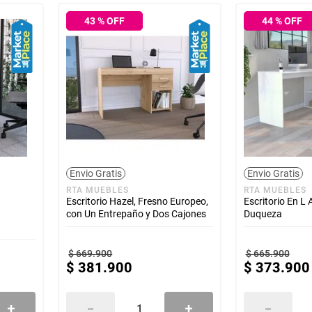
43
% OFF
44
% OFF
Envio Gratis
Envio Gratis
RTA MUEBLES
RTA MUEBLES
Escritorio Hazel, Fresno Europeo,
Escritorio En L 
con Un Entrepaño y Dos Cajones
Duqueza
$
669
.
900
$
665
.
900
$
381
.
900
$
373
.
900