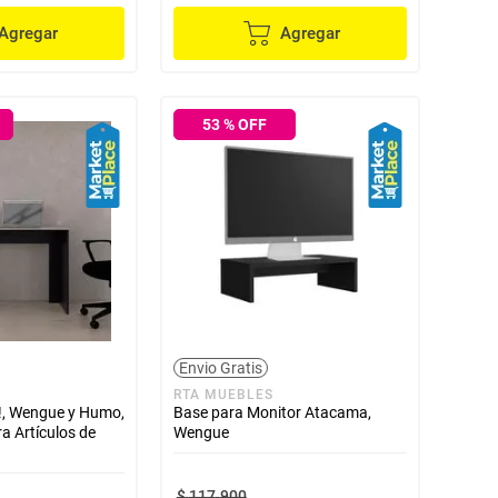
Agregar
Agregar
53
% OFF
Envio Gratis
RTA MUEBLES
!, Wengue y Humo,
Base para Monitor Atacama,
a Artículos de
Wengue
$
117
.
900