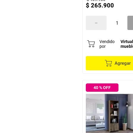
$
265
.
900
Vendido
Virtua
por
muebl
Agregar
40
% OFF