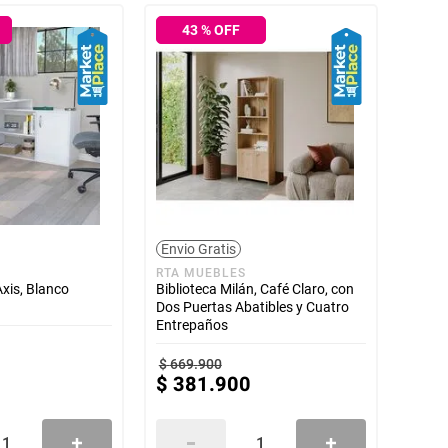
43
% OFF
Envio Gratis
RTA MUEBLES
Axis, Blanco
Biblioteca Milán, Café Claro, con
Dos Puertas Abatibles y Cuatro
Entrepaños
$
669
.
900
$
381
.
900