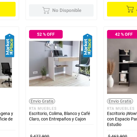
No Disponible
52
% OFF
42
% OFF
Envio Gratis
Envio Gratis
RTA MUEBLES
RTA MUEBLES
tagena y
Escritorio, Colima, Blanco y Café
Escritorio ¡Wow
icie de
Claro, con Entrepaños y Cajon
con Espacio Par
Estudio
$
477
.
900
$
463
.
900