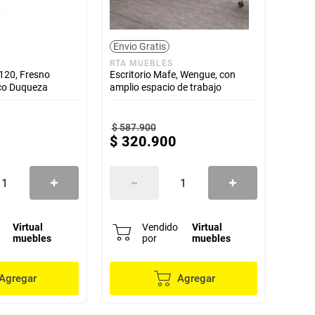
Envio Gratis
RTA MUEBLES
 120, Fresno
Escritorio Mafe, Wengue, con
co Duqueza
amplio espacio de trabajo
$
587
.
900
$
320
.
900
Virtual
Vendido
Virtual
muebles
por
muebles
Agregar
Agregar