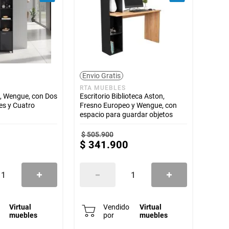
Envio Gratis
RTA MUEBLES
n, Wengue, con Dos
Escritorio Biblioteca Aston,
es y Cuatro
Fresno Europeo y Wengue, con
espacio para guardar objetos
$
505
.
900
$
341
.
900
Virtual
Vendido
Virtual
muebles
por
muebles