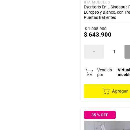
RTA MUEBLES
Escritorio En L Singapur,
Europeo y Blanco, con Tr
Puertas Batientes
$
1
.
005
.
900
$
643
.
900
Vendido
Virtua
por
muebl
Agregar
35
% OFF