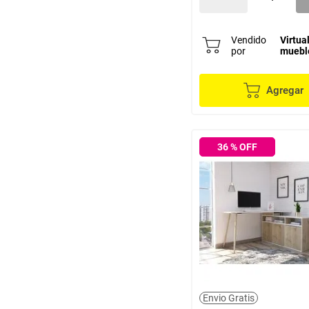
Vendido
Virtua
por
muebl
Agregar
36
% OFF
Envio Gratis