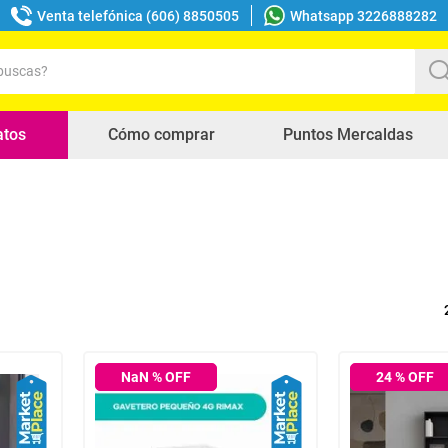
Venta telefónica (606) 8850505
Whatsapp 3226888282
uscas?
s buscados
atos
Cómo comprar
Puntos Mercaldas
NaN
% OFF
24
% OFF