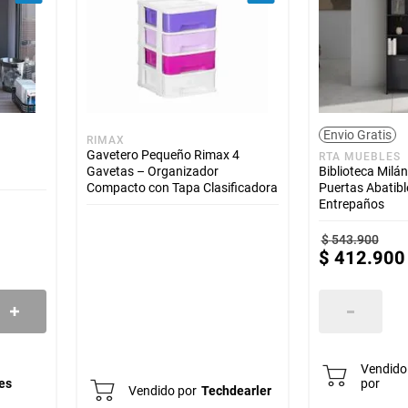
Envio Gratis
RIMAX
Gavetero Pequeño Rimax 4
RTA MUEBLES
Gavetas – Organizador
Biblioteca Milá
Compacto con Tapa Clasificadora
Puertas Abatibl
Entrepaños
$
543
.
900
$
412
.
900
l
Vendido
es
por
Vendido por
Techdearler