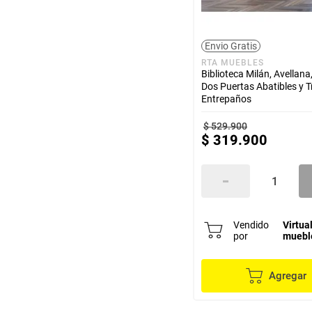
Envio Gratis
RTA MUEBLES
Biblioteca Milán, Avellana
Dos Puertas Abatibles y T
Entrepaños
$
529
.
900
$
319
.
900
Vendido
Virtua
por
muebl
Agregar