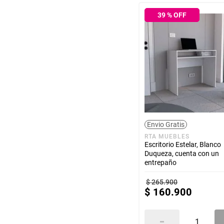
39
% OFF
Envio Gratis
RTA MUEBLES
Escritorio Estelar, Blanco
Duqueza, cuenta con un
entrepaño
$
265
.
900
$
160
.
900