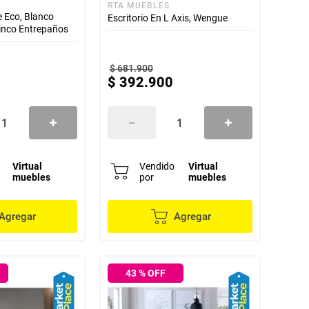
RTA MUEBLES
 Eco, Blanco
Escritorio En L Axis, Wengue
inco Entrepaños
$
681
.
900
$
392
.
900
Virtual
Vendido
Virtual
muebles
por
muebles
Agregar
Agregar
43
% OFF