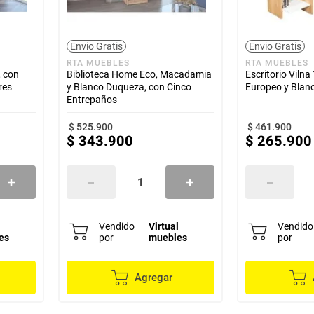
Envio Gratis
Envio Gratis
RTA MUEBLES
RTA MUEBLES
, con
Biblioteca Home Eco, Macadamia
Escritorio Vilna
res
y Blanco Duqueza, con Cinco
Europeo y Blan
Entrepaños
$
525
.
900
$
461
.
900
$
343
.
900
$
265
.
900
l
Vendido
Virtual
Vendido
es
por
muebles
por
Agregar