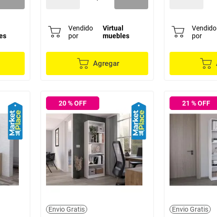
l
Vendido
Virtual
Vendido
es
por
muebles
por
Agregar
20
% OFF
21
% OFF
Envio Gratis
Envio Gratis