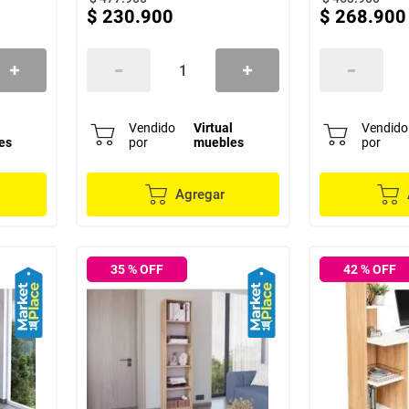
$
230
.
900
$
268
.
900
l
Vendido
Virtual
Vendido
es
por
muebles
por
Agregar
35
% OFF
42
% OFF