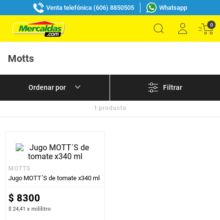
Venta telefónica (606) 8850505
Whatsapp
0
Motts
Filtrar
1
producto
MOTTS
Jugo MOTT´S de tomate x340 ml
$
8300
$ 24,41
x
mililitro