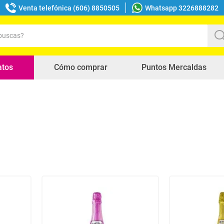
Venta telefónica (606) 8850505
Whatsapp 3226888282
uscas?
s buscados
atos
Cómo comprar
Puntos Mercaldas