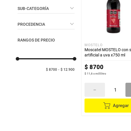
despensa
Arroz
Vinos
SUB-CATEGORÍA
Mantequilla
Mezcladores - Aperitivos
lácteos y refrigerados
Blanco
PROCEDENCIA
Rosado
Aperitivos
vinos y licores
Nacional
RANGOS DE PRECIO
MOSTELO
Moscatel MOSTELO con 
cuidado del bebé
artificial a uva x750 ml
$
8700
mascotas
$ 8700
$ 12.900
$ 11,6
x
mililitro
limpieza
cuidado personal
Agregar
otros