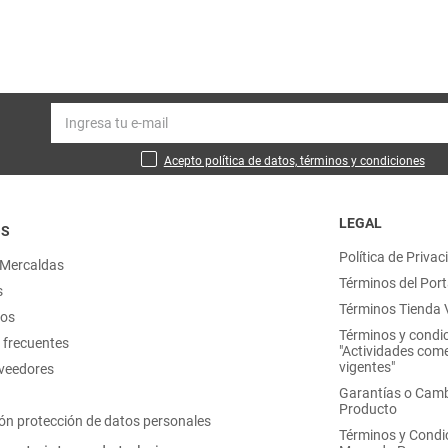
Acepto política de datos, términos y condiciones
LEGAL
OS
Política de Privac
 Mercaldas
Términos del Port
s
Términos Tienda V
nos
Términos y condi
 frecuentes
"Actividades come
vigentes"
oveedores
Garantías o Camb
Producto
ón protección de datos personales
Términos y Condi