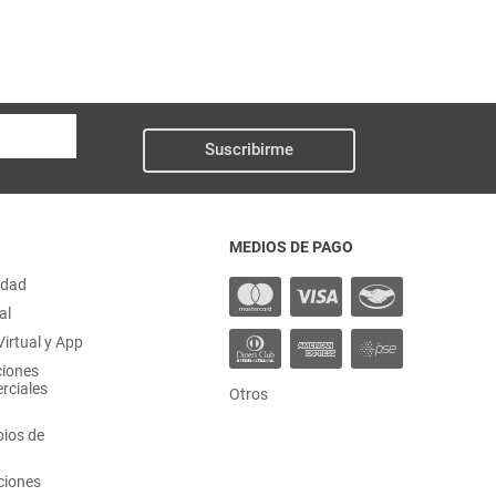
Suscribirme
MEDIOS DE PAGO
idad
al
irtual y App
ciones
rciales
Otros
ios de
ciones