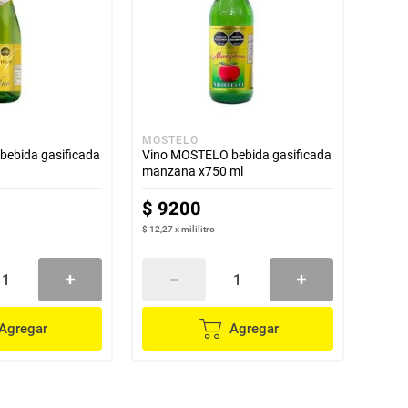
MOSTELO
ebida gasificada
Vino MOSTELO bebida gasificada
manzana x750 ml
$
9200
$ 12,27
x
mililitro
Agregar
Agregar