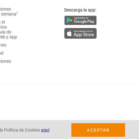
ciones
Descarga la app:
a semana"
 el
atos
ula de
Web y App
ones
ad
ciones
la Política de Cookies
aquí
ACEPTAR