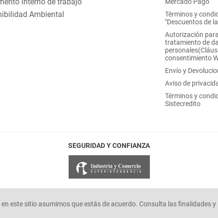
ento interno de trabajo
Mercado Pago
ibilidad Ambiental
Términos y condi
"Descuentos de l
Autorización para
tratamiento de d
personales(Cláus
consentimiento 
Envío y Devoluci
Aviso de privacid
Términos y condi
Sistecredito
SEGURIDAD Y CONFIANZA
en este sitio asumimos que estás de acuerdo. Consulta las finalidades y 