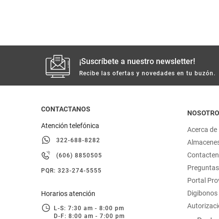
hogar
tecnología
¡Suscríbete a nuestro newsletter!
moda
Recibe las ofertas y novedades en tu buzón.
deportes
CONTACTANOS
NOSOTR
juguetería
Atención telefónica
Acerca de
322-688-8282
Almacene
Contacte
(606) 8850505
Preguntas
PQR: 323-274-5555
Portal Pr
Digibonos
Horarios atención
Autorizaci
L-S: 7:30 am - 8:00 pm
D-F: 8:00 am - 7:00 pm