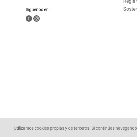
Reglam
Sosten
Síguenos en:
Utilizamos cookies propias y de terceros. Si continúas navegando 
© Mercaldas 2025. todos los derechos reservados.