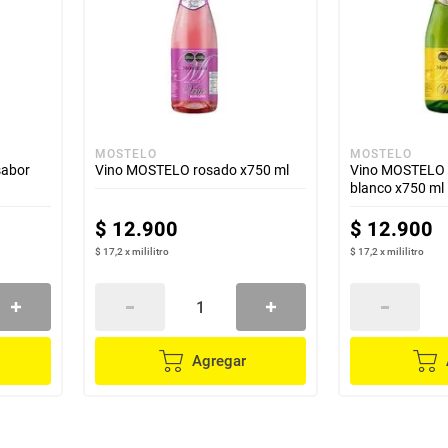
MOSTELO
MOSTELO
sabor
Vino MOSTELO rosado x750 ml
Vino MOSTELO b
blanco x750 ml
$
12
.
900
$
12
.
900
$ 17,2
x
mililitro
$ 17,2
x
mililitro
Agregar