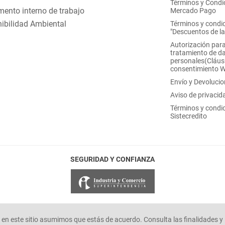
Términos y Condi
ento interno de trabajo
Mercado Pago
ibilidad Ambiental
Términos y condi
"Descuentos de l
Autorización para
tratamiento de d
personales(Cláus
consentimiento 
Envío y Devoluci
Aviso de privacid
Términos y condi
Sistecredito
SEGURIDAD Y CONFIANZA
en este sitio asumimos que estás de acuerdo. Consulta las finalidades y 