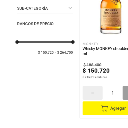
despensa
Arroz
Otros Licores
SUB-CATEGORÍA
Mantequilla
lácteos y refrigerados
Whiskys
RANGOS DE PRECIO
Vodkas
vinos y licores
MONKEY
Whisky MONKEY shoulder
cuidado del bebé
$ 150.720
$ 264.700
ml
$
188
.
400
mascotas
$
150
.
720
$ 215,31
x
mililitro
limpieza
cuidado personal
Agregar
otros