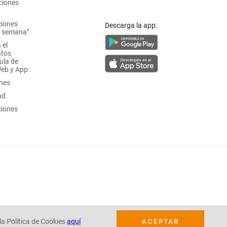
ciones
ciones
Descarga la app:
a semana"
 el
atos
ula de
Web y App
ones
ad
ciones
la Política de Cookies
aquí
ACEPTAR