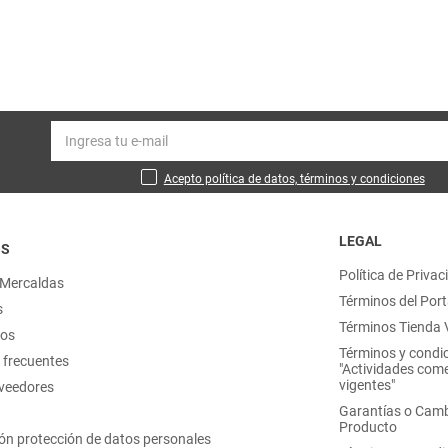
Acepto política de datos, términos y condiciones
LEGAL
OS
Política de Privac
 Mercaldas
Términos del Port
s
Términos Tienda V
nos
Términos y condi
 frecuentes
"Actividades come
vigentes"
oveedores
Garantías o Camb
Producto
ón protección de datos personales