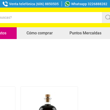
Venta telefónica (606) 8850505
Whatsapp 3226888282
uscas?
s buscados
atos
Cómo comprar
Puntos Mercaldas