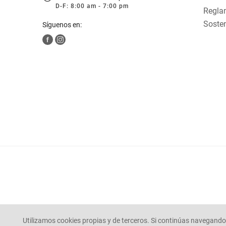
D-F: 8:00 am - 7:00 pm
Reglam
Sosten
Síguenos en:
Utilizamos cookies propias y de terceros. Si continúas navegando 
© Mercaldas 2025. todos los derechos reservados.