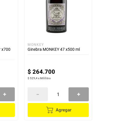
MONKEY
 x700
Ginebra MONKEY 47 x500 ml
$
264
.
700
$ 529,4
x
Mililitro
Agregar