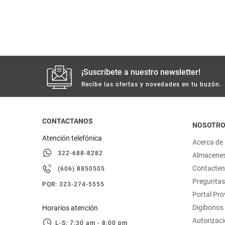
hogar
tecnología
moda
¡Suscríbete a nuestro newsletter!
Recibe las ofertas y novedades en tu buzón.
deportes
CONTACTANOS
juguetería
NOSOTR
Atención telefónica
Acerca de
322-688-8282
Almacene
Contacte
(606) 8850505
Preguntas
PQR: 323-274-5555
Portal Pr
Digibonos
Horarios atención
Autorizaci
L-S: 7:30 am - 8:00 pm