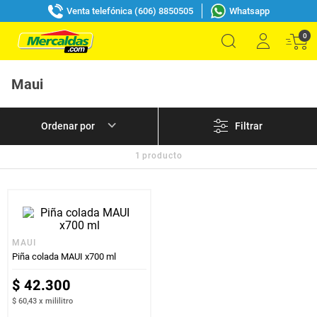
Venta telefónica (606) 8850505
Whatsapp
0
Maui
Filtrar
1
producto
MAUI
Piña colada MAUI x700 ml
$
42
.
300
$ 60,43
x
mililitro