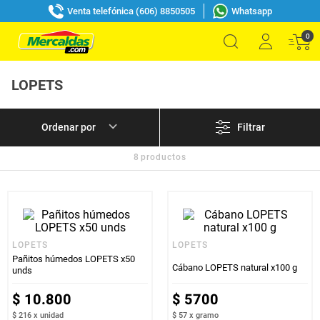
Venta telefónica (606) 8850505
Whatsapp
0
LOPETS
Filtrar
8
productos
LOPETS
LOPETS
Pañitos húmedos LOPETS x50
Cábano LOPETS natural x100 g
unds
$
10
.
800
$
5700
$ 216
x
unidad
$ 57
x
gramo