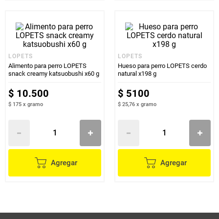
LOPETS
LOPETS
Alimento para perro LOPETS
Hueso para perro LOPETS cerdo
snack creamy katsuobushi x60 g
natural x198 g
$
10
.
500
$
5100
$ 175
x
gramo
$ 25,76
x
gramo
Agregar
Agregar