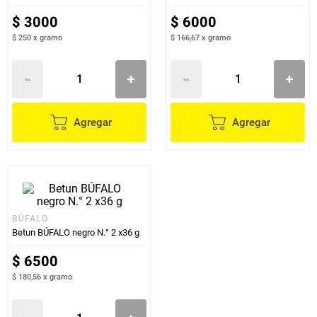
$
3000
$
6000
$ 250
x
gramo
$ 166,67
x
gramo
Agregar
Agregar
BÚFALO
Betun BÚFALO negro N.° 2 x36 g
$
6500
$ 180,56
x
gramo