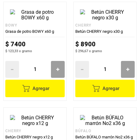
BOWY
CHERRY
Grasa de potro BOWY x60 g
Betún CHERRY negro x30 g
$
7400
$
8900
$ 123,33
x
gramo
$ 296,67
x
gramo
Agregar
Agregar
CHERRY
BÚFALO
Betún CHERRY negro x12 g
Betún BÚFALO marrón No2 x36 g