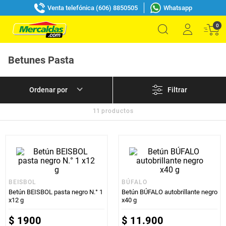
Venta telefónica (606) 8850505
Whatsapp
0
Betunes Pasta
Filtrar
11
productos
BEISBOL
BÚFALO
Betún BEISBOL pasta negro N.° 1
Betún BÚFALO autobrillante negro
x12 g
x40 g
$
1900
$
11
.
900