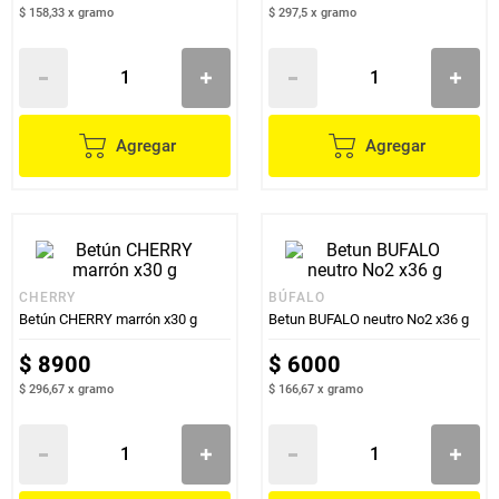
$ 158,33
x
gramo
$ 297,5
x
gramo
Agregar
Agregar
CHERRY
BÚFALO
Betún CHERRY marrón x30 g
Betun BUFALO neutro No2 x36 g
$
8900
$
6000
$ 296,67
x
gramo
$ 166,67
x
gramo