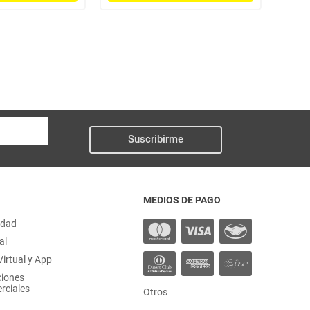
Suscribirme
MEDIOS DE PAGO
idad
al
irtual y App
ciones
rciales
Otros