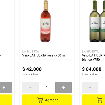
LA HUERTA
LA HUERTA
on
Vino LA HUERTA rose x750 ml
Vino LA HUERT
blanco x750 ml
$
42
.
000
$
84
.
000
$ 56
x
mililitro
$ 56
x
mililitro
Agregar