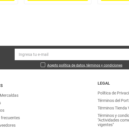
Acepto política de datos, términos y condiciones
LEGAL
OS
Política de Privac
 Mercaldas
Términos del Port
s
Términos Tienda V
nos
Términos y condi
 frecuentes
"Actividades come
vigentes"
oveedores