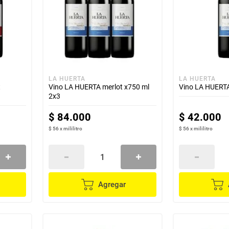
LA HUERTA
LA HUERTA
t
Vino LA HUERTA merlot x750 ml
Vino LA HUERTA
2x3
$
84
.
000
$
42
.
000
$ 56
x
mililitro
$ 56
x
mililitro
Agregar