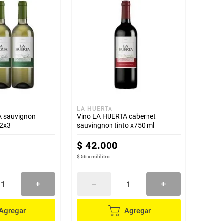
LA HUERTA
A sauvignon
Vino LA HUERTA cabernet
 2x3
sauvingnon tinto x750 ml
$
42
.
000
$ 56
x
mililitro
Agregar
Agregar