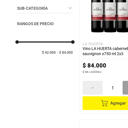
despensa
Arroz
Vinos
SUB-CATEGORÍA
Mantequilla
lácteos y refrigerados
Tinto
RANGOS DE PRECIO
Rosado
Blanco
vinos y licores
LA HUERTA
Vino LA HUERTA caberne
cuidado del bebé
$ 42.000
$ 84.000
sauvignon x750 ml 2x3
$
84
.
000
mascotas
$ 56
x
mililitro
limpieza
cuidado personal
Agregar
otros