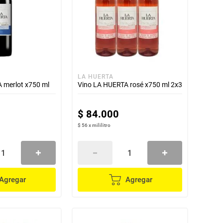
LA HUERTA
 merlot x750 ml
Vino LA HUERTA rosé x750 ml 2x3
$
84
.
000
$ 56
x
mililitro
Agregar
Agregar