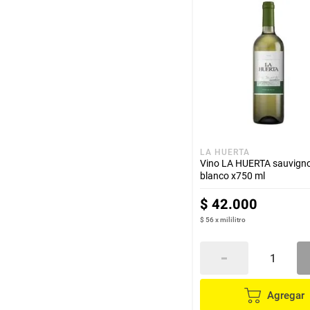
hogar
tecnología
moda
deportes
LA HUERTA
Vino LA HUERTA sauvign
juguetería
blanco x750 ml
$
42
.
000
$ 56
x
mililitro
Agregar