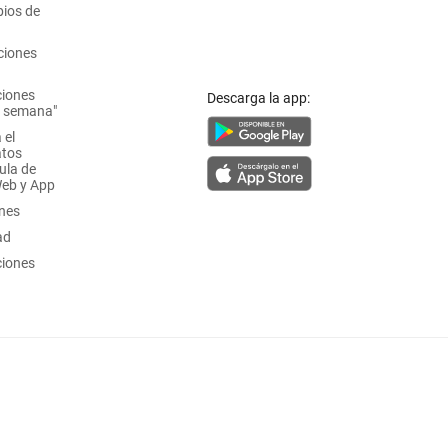
ios de
ciones
ciones
Descarga la app:
a semana"
 el
atos
ula de
Web y App
ones
ad
ciones