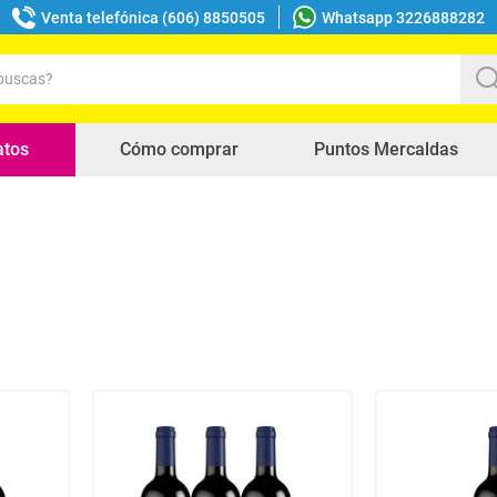
Venta telefónica (606) 8850505
Whatsapp 3226888282
uscas?
s buscados
atos
Cómo comprar
Puntos Mercaldas