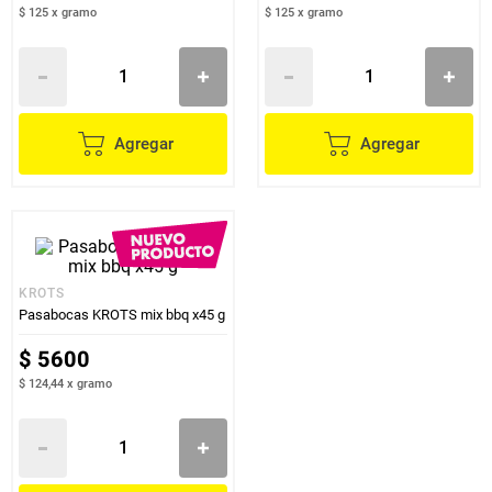
$ 125
x
gramo
$ 125
x
gramo
Agregar
Agregar
KROTS
Pasabocas KROTS mix bbq x45 g
$
5600
$ 124,44
x
gramo