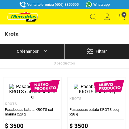
Venta telefónica (606) 8850505
Whatsapp
0
Krots
Filtrar
3
productos
KROTS
KROTS
Pasabocas batata KROTS sal
Pasabocas batata KROTS bbq
marina x28 g
x28 g
$
3500
$
3500