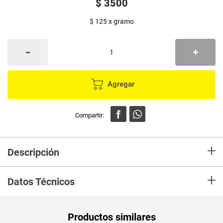
$
3500
$ 125
x
gramo
Agregar
+
Descripción
En mercaldas compra Pasabocas batata KROTS bbq x28 g
+
Datos Técnicos
Unidad de
gr
Productos similares
medida