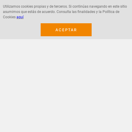
Utilizamos cookies propias y de terceros. Si continúas navegando en este sitio
asumimos que estás de acuerdo. Consulta las finalidades y la Política de
Agregar
Agregar
Cookies
aquí
ACEPTAR
¡Suscribete a nuestro newsletter!
Recibe las ofertas y novedades en tu buzón.
Acepto política de datos, términos y condiciones
Suscribirme
+
CONTACTANOS