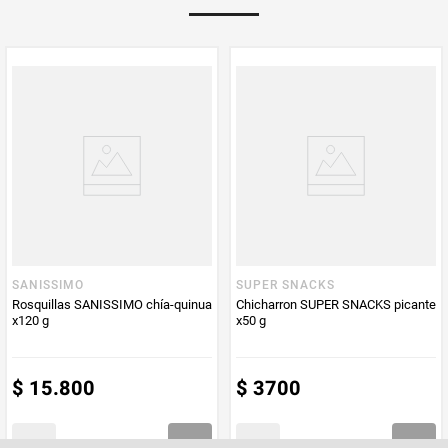
PUM - Medida
28
Peso Neto
28
Producto (kg)
PUM - Unidad
Gramo
de Medida
SANISSIMO
SUPER SNACKS
Rosquillas SANISSIMO chía-quinua
Chicharron SUPER SNACKS picante
x120 g
x50 g
$
15
.
800
$
3700