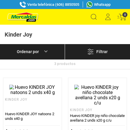
Venta telefónica (606) 8850505
Whatsapp
0
Kinder Joy
Filtrar
3
productos
KINDER JOY
KINDER JOY
Huevo KINDER JOY natoons 2
Huevo KINDER joy niño chocolate
unds x40 g
avellana 2 unds x20 g c/u