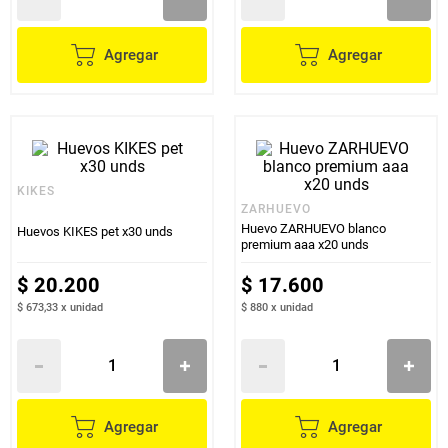
Agregar
Agregar
KIKES
ZARHUEVO
Huevo ZARHUEVO blanco
Huevos KIKES pet x30 unds
premium aaa x20 unds
$
20
.
200
$
17
.
600
$ 673,33
x
unidad
$ 880
x
unidad
Agregar
Agregar