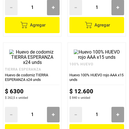
Agregar
Agregar
100% HUEVO
TIERRA ESPERANZA
Huevo de codorniz TIERRA
Huevo 100% HUEVO rojo AAA x15
ESPERANZA x24 unds
unds
$
6300
$
12
.
600
$ 262,5
x
unidad
$ 840
x
unidad