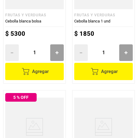
FRUTAS Y VERDURAS
FRUTAS Y VERDURAS
Cebolla blanca bolsa
Cebolla blanca 1 und
$
5300
$
1850
Agregar
Agregar
5
% OFF