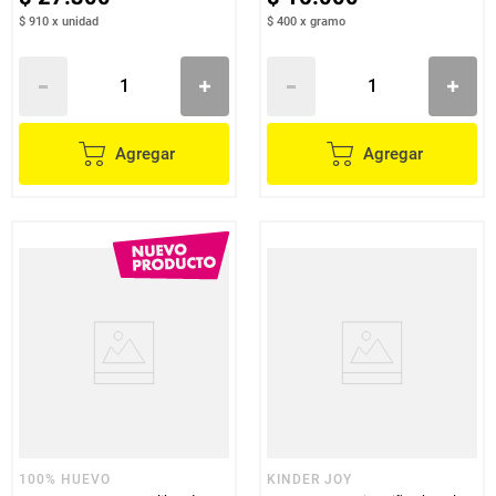
$ 910
x
unidad
$ 400
x
gramo
Agregar
Agregar
100% HUEVO
KINDER JOY