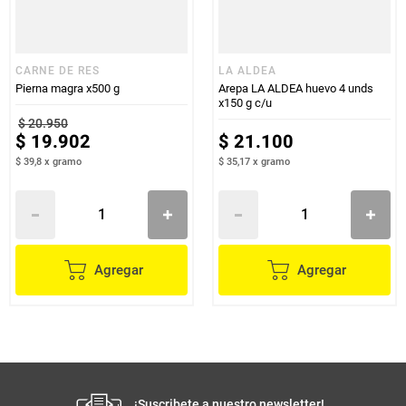
CARNE DE RES
LA ALDEA
Pierna magra x500 g
Arepa LA ALDEA huevo 4 unds
x150 g c/u
$
20
.
950
$
19
.
902
$
21
.
100
$ 39,8
x
gramo
$ 35,17
x
gramo
Agregar
Agregar
¡Suscribete a nuestro newsletter!