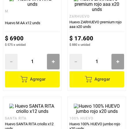
M
ZARHUEVO
Huevo ZARHUEVO premium rojo
Huevo M AA x12 unds
aaa x20 unds
$
6900
$
17
.
600
$ 575
x
unidad
$ 880
x
unidad
Agregar
Agregar
SANTA RITA
100% HUEVO
Huevo SANTA RITA criollo x12
Huevo 100% HUEVO jumbo rojo
unds
x20 unds