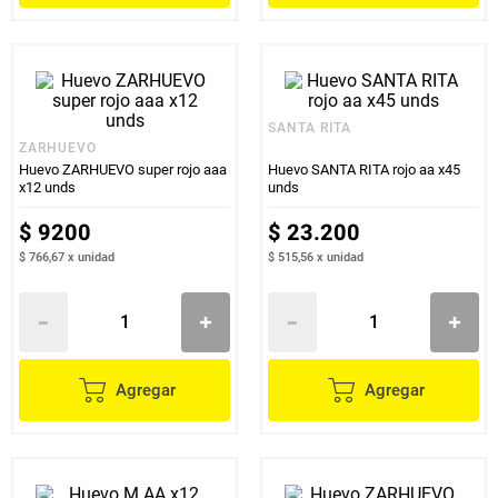
SANTA RITA
ZARHUEVO
Huevo ZARHUEVO super rojo aaa
Huevo SANTA RITA rojo aa x45
x12 unds
unds
$
9200
$
23
.
200
$ 766,67
x
unidad
$ 515,56
x
unidad
Agregar
Agregar