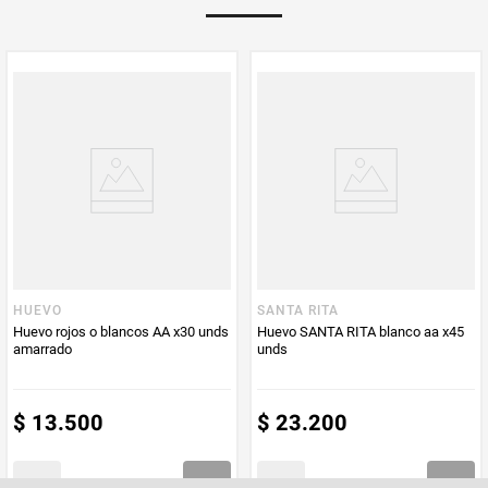
PUM - Unidad
Unidad
de Medida
HUEVO
SANTA RITA
Huevo rojos o blancos AA x30 unds
Huevo SANTA RITA blanco aa x45
amarrado
unds
$
13
.
500
$
23
.
200