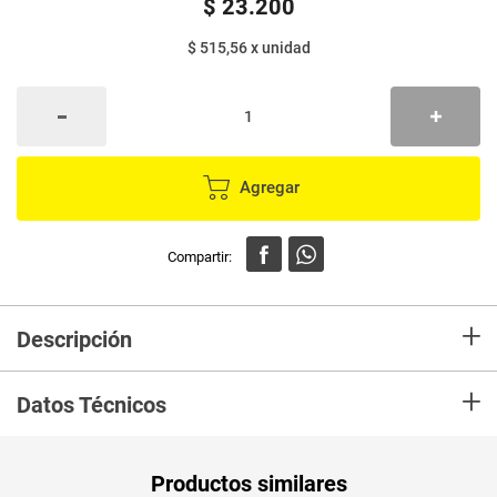
$
23
.
200
$ 515,56
x
unidad
Agregar
+
Descripción
En Mercaldas compra Huevo SANTA RITA rojo aa x45 unds
+
Datos Técnicos
Peso Neto
45
Productos similares
Producto (kg)