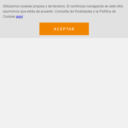
Utilizamos cookies propias y de terceros. Si continúas navegando en este sitio
asumimos que estás de acuerdo. Consulta las finalidades y la Política de
Agregar
Agregar
Cookies
aquí
ACEPTAR
¡Suscribete a nuestro newsletter!
Recibe las ofertas y novedades en tu buzón.
Acepto política de datos, términos y condiciones
Suscribirme
+
CONTACTANOS