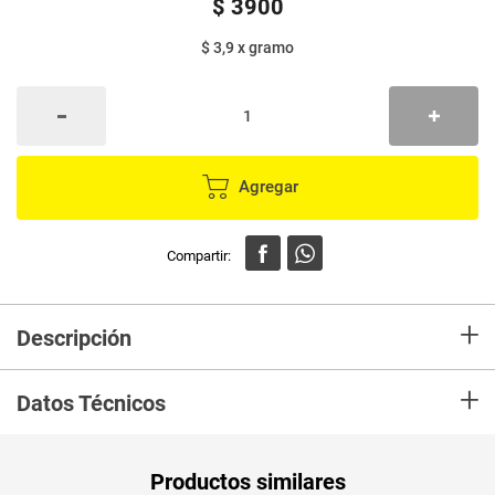
$
3900
$ 3,9
x
gramo
Agregar
+
Descripción
En Mercaldas compra Harina PROMASA amarilla bolsa x1000 g Marca
+
PROMASA y recibelo en tu casa en minutos.
Datos Técnicos
Unidad de
un
Productos similares
medida