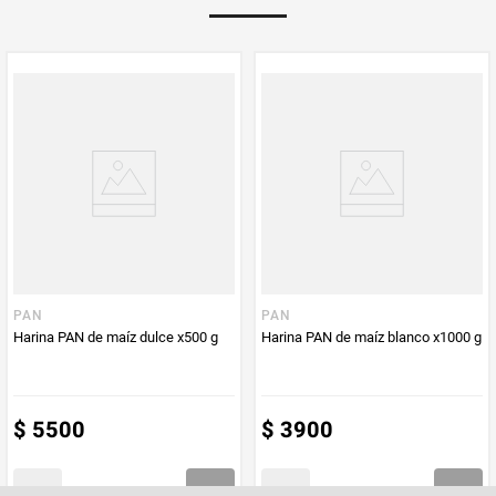
Multiplicador
1
PUM - Medida
1000
Peso Neto
1000
Producto (kg)
PUM - Unidad
Gramo
de Medida
PAN
PAN
Harina PAN de maíz dulce x500 g
Harina PAN de maíz blanco x1000 g
$
5500
$
3900