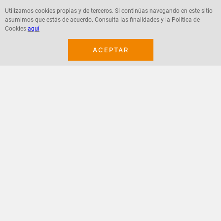
Utilizamos cookies propias y de terceros. Si continúas navegando en este sitio
asumimos que estás de acuerdo. Consulta las finalidades y la Política de
Agregar
Agregar
Cookies
aquí
ACEPTAR
¡Suscribete a nuestro newsletter!
Recibe las ofertas y novedades en tu buzón.
Acepto política de datos, términos y condiciones
Suscribirme
+
CONTACTANOS