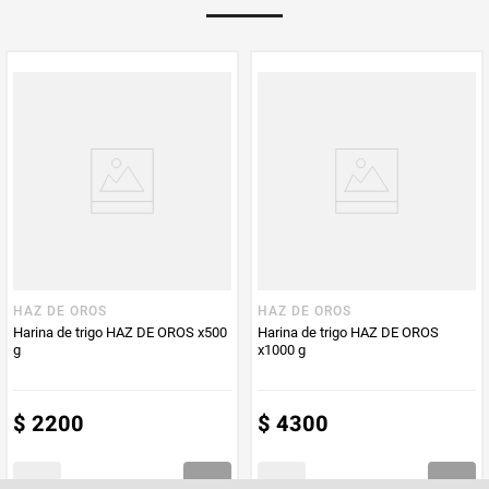
Multiplicador
1
PUM - Medida
1000
Peso Neto
1000
Producto (kg)
PUM - Unidad
Gramo
de Medida
HAZ DE OROS
HAZ DE OROS
Harina de trigo HAZ DE OROS x500
Harina de trigo HAZ DE OROS
g
x1000 g
$
2200
$
4300