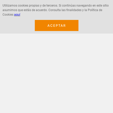
Utilizamos cookies propias y de terceros. Si continúas navegando en este sitio
asumimos que estás de acuerdo. Consulta las finalidades y la Política de
Agregar
Agregar
Cookies
aquí
ACEPTAR
¡Suscribete a nuestro newsletter!
Recibe las ofertas y novedades en tu buzón.
Acepto política de datos, términos y condiciones
Suscribirme
+
CONTACTANOS