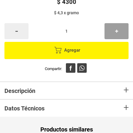
$
4300
$ 4,3
x
gramo
Agregar
+
Descripción
En Mercaldas compraHarina de trigo HAZ DE OROS bolsa x1000 g Marca
+
HAZ DE OROS y recibelo en tu casa en minutos.
Datos Técnicos
Unidad de
un
Productos similares
medida