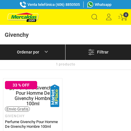
Venta telefónica (606) 8850505
Whatsapp
0
Givenchy
Filtrar
1
producto
33
% OFF
Envio Gratis
GIVENCHY
Perfume Givenchy Pour Homme
De Givenchy Hombre 100ml