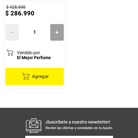
$
428
.
000
$
286
.
990
Vendido por
El Mejor Perfume
Agregar
¡Suscribete a nuestro newsletter!
Recibe las ofertas y novedades en tu buzón.