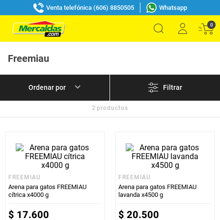
Venta telefónica (606) 8850505
Whatsapp
0
Freemiau
Filtrar
2
productos
FREEMIAU
FREEMIAU
Arena para gatos FREEMIAU
Arena para gatos FREEMIAU
cítrica x4000 g
lavanda x4500 g
$
17
.
600
$
20
.
500