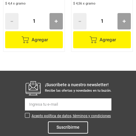
$ 4,4
x
gramo
$ 4,56
x
gramo
Agregar
Agregar
¡Suscribete a nuestro newsletter!
Recibe las ofertas y novedades en tu buzón.
Acepto política de datos, términos y condiciones
Suscribirme