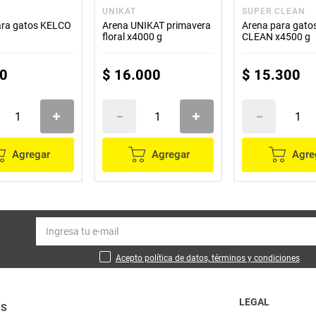
UNIKAT
SUPER CLEAN
ara gatos KELCO
Arena UNIKAT primavera
Arena para gat
floral x4000 g
CLEAN x4500 g
0
$
16
.
000
$
15
.
300
Agregar
Agregar
Agre
Acepto política de datos, términos y condiciones
LEGAL
OS