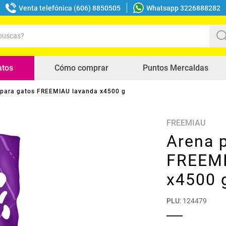
Venta telefónica (606) 8850505
Whatsapp 3226888282
uscas?
s buscados
atos
Cómo comprar
Puntos Mercaldas
 para gatos FREEMIAU lavanda x4500 g
FREEMIAU
Arena 
FREEMI
x4500 
PLU
:
124479