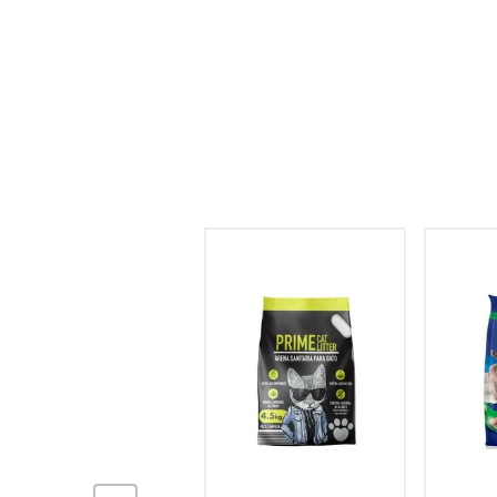
hogar
tecnología
moda
deportes
juguetería