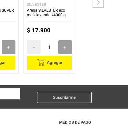
SILVESTER
DINKY
os SUPER
Arena SILVESTER eco
Baño seco DINKY para
maíz lavanda x4000 g
gatos x200 ml
$
17
.
900
$
20
.
100
gar
Agregar
Agregar
Suscribirme
MEDIOS DE PAGO