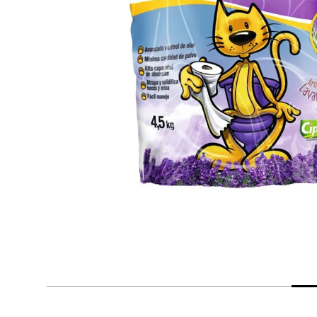
despensa
Mantequilla
Arroz
lácteos y refrigerados
vinos y licores
cuidado del bebé
mascotas
limpieza
cuidado personal
otros