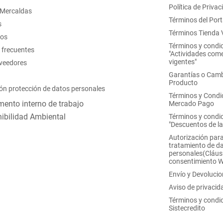
Política de Privac
 Mercaldas
Términos del Port
s
Términos Tienda V
nos
Términos y condi
 frecuentes
"Actividades come
vigentes"
oveedores
Garantías o Camb
Producto
ón protección de datos personales
Términos y Condi
ento interno de trabajo
Mercado Pago
ibilidad Ambiental
Términos y condi
"Descuentos de l
Autorización para
tratamiento de d
personales(Cláus
consentimiento 
Envío y Devoluci
Aviso de privacid
Términos y condi
Sistecredito