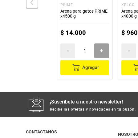
CANAMOR
PRIME
KELCO
Talco desodorante para
Arena para gatos PRIME
Arena p
gatos CANAMOR x100 g
x4500 g
x4000 g
$
25
.
100
$
14
.
000
$
960
Agregar
Agregar
¡Suscríbete a nuestro newsletter!
Recibe las ofertas y novedades en tu buzón.
CONTACTANOS
NOSOTR