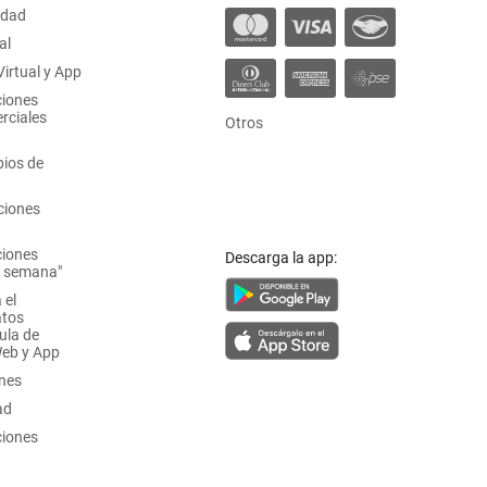
idad
al
irtual y App
ciones
rciales
Otros
ios de
ciones
ciones
Descarga la app:
a semana"
 el
atos
ula de
Web y App
ones
ad
ciones