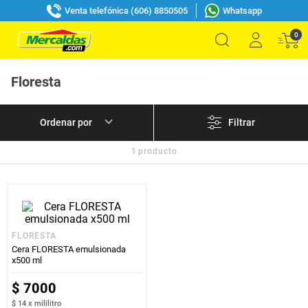
Venta telefónica (606) 8850505
Whatsapp
0
Floresta
Filtrar
1
producto
FLORESTA
Cera FLORESTA emulsionada
x500 ml
$
7000
$ 14
x
mililitro