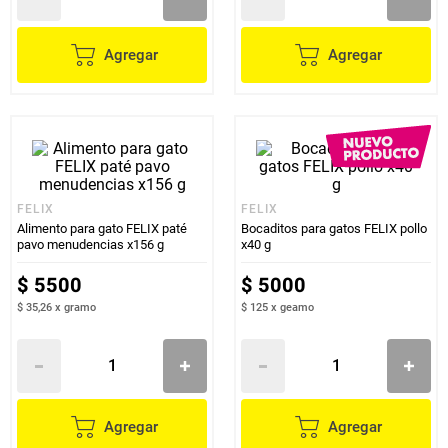
Agregar
Agregar
FELIX
FELIX
Alimento para gato FELIX paté
Bocaditos para gatos FELIX pollo
pavo menudencias x156 g
x40 g
$
5500
$
5000
$ 35,26
x
gramo
$ 125
x
geamo
Agregar
Agregar