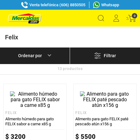
Venta telefónica (606) 8850505
Whatsapp
0
Felix
Filtrar
13
productos
FELIX
FELIX
Alimento húmedo para gato
Alimento para gato FELIX paté
FELIX sabor a carne x85 g
pescado atún x156 g
$
3200
$
5500