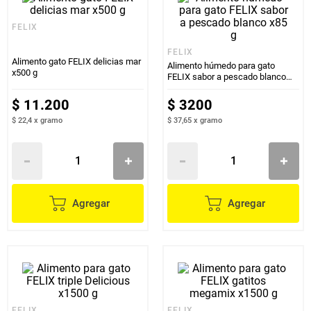
FELIX
FELIX
Alimento gato FELIX delicias mar
Alimento húmedo para gato
x500 g
FELIX sabor a pescado blanco
x85 g
$
11
.
200
$
3200
$ 22,4
x
gramo
$ 37,65
x
gramo
Agregar
Agregar
FELIX
FELIX