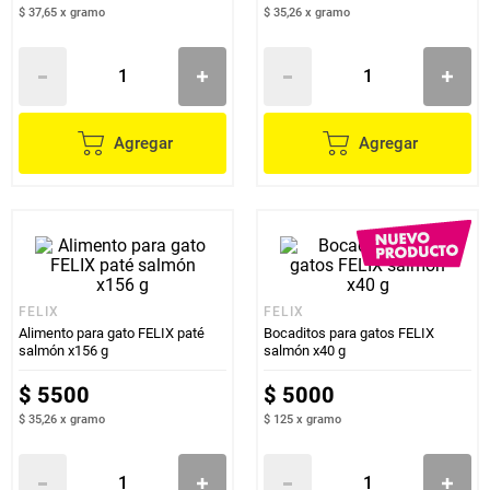
$ 37,65
x
gramo
$ 35,26
x
gramo
Agregar
Agregar
FELIX
FELIX
Alimento para gato FELIX paté
Bocaditos para gatos FELIX
salmón x156 g
salmón x40 g
$
5500
$
5000
$ 35,26
x
gramo
$ 125
x
gramo