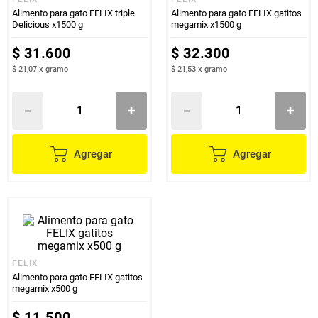
Alimento para gato FELIX triple
Alimento para gato FELIX gatitos
Delicious x1500 g
megamix x1500 g
$
31
.
600
$
32
.
300
$ 21,07
x
gramo
$ 21,53
x
gramo
Agregar
Agregar
FELIX
Alimento para gato FELIX gatitos
megamix x500 g
$
11
.
500