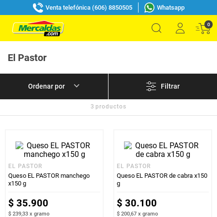
Venta telefónica (606) 8850505
Whatsapp
0
El Pastor
Filtrar
3
productos
EL PASTOR
EL PASTOR
Queso EL PASTOR manchego
Queso EL PASTOR de cabra x150
x150 g
g
$
35
.
900
$
30
.
100
$ 239,33
x
gramo
$ 200,67
x
gramo